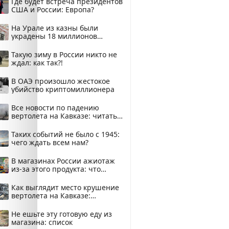
Где будет встреча президентов
США и России: Европа?
На Урале из казны были
украдены 18 миллионов
рублей
Такую зиму в России никто не
ждал: как так?!
В ОАЭ произошло жестокое
убийство криптомиллионера
Все новости по падению
вертолета на Кавказе: читать
здесь
Таких событий не было с 1945:
чего ждать всем нам?
В магазинах России ажиотаж
из-за этого продукта: что
купить?
Как выглядит место крушение
вертолета на Кавказе:
смотреть
Не ешьте эту готовую еду из
магазина: список