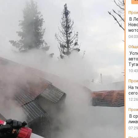
Прои
В Л
Ново
мот
04:03
Общ
Усп
авто
Туг
10:43
Прои
На т
сего
12:26
Прои
В ср
ликв
07:29