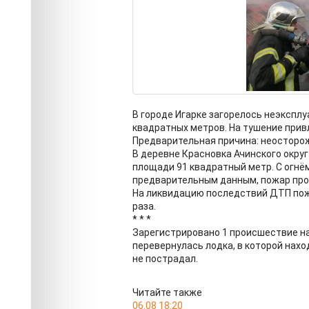
В городе Игарке загорелось неэкспл
квадратных метров. На тушение привл
Предварительная причина: неосторож
В деревне Красновка Ачинского округ
площади 91 квадратный метр. С огнём
предварительным данным, пожар прои
На ликвидацию последствий ДТП пож
раза.
* * *
Зарегистрировано 1 происшествие на
перевернулась лодка, в которой нахо
не пострадал.
Читайте также
06.08 18:20