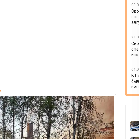
03.0
Сво
спе
авг
31.0
Сво
спе
июл
01.0
В Р
быв
вин
а