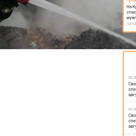
Прои
На К
спас
муж
10:13
02.0
Сво
спе
авг
01.0
Сво
спе
авг