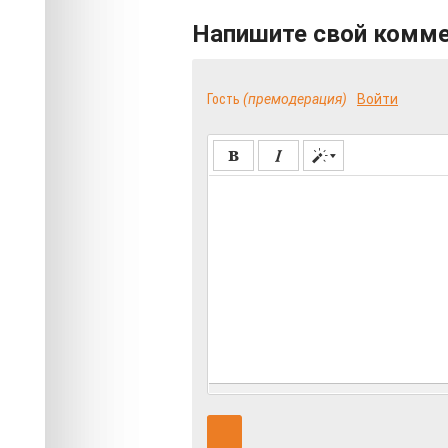
Напишите свой комм
Гость
(премодерация)
Войти