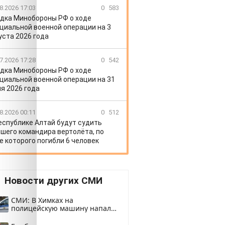
8.2026 17:03
0
583
дка Минобороны РФ о ходе
циальной военной операции на 3
уста 2026 года
7.2026 17:28
0
542
дка Минобороны РФ о ходе
циальной военной операции на 31
я 2026 года
8.2026 00:11
0
512
еспублике Алтай будут судить
шего командира вертолёта, по
е которого погибли 6 человек
Новости других СМИ
СМИ: В Химках на
полицейскую машину напали
и подожгли.