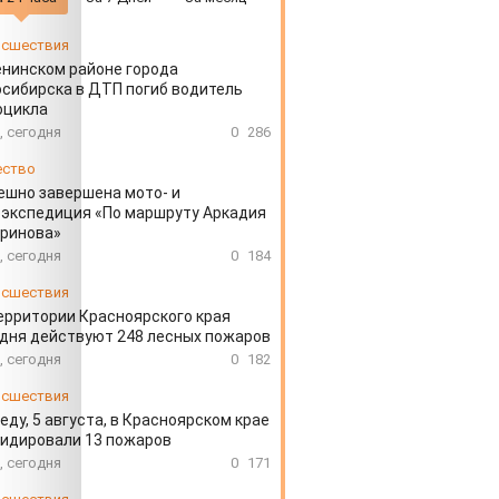
сшествия
енинском районе города
сибирска в ДТП погиб водитель
оцикла
, сегодня
0
286
ество
ешно завершена мото- и
экспедиция «По маршруту Аркадия
аринова»
, сегодня
0
184
сшествия
ерритории Красноярского края
дня действуют 248 лесных пожаров
, сегодня
0
182
сшествия
еду, 5 августа, в Красноярском крае
идировали 13 пожаров
, сегодня
0
171