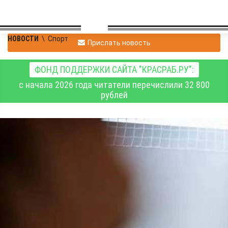
НОВОСТИ
\
Спорт
Прислать новость
ФОНД ПОДДЕРЖКИ САЙТА "КРАСРАБ.РУ":
с начала 2026 года читатели перечислили 32 800
рублей
Мария Силкина –
серебряный призёр
первенства Европы по
скалолазанию