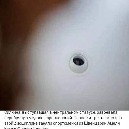
Спорт
15.06.2026 18:30
439
Фото:
Федерация скалолазания России
В Венгрии (город Сукоро) завершилось первенство Европы по
скалолазанию в дисциплине «боулдеринг» среди юношей и
девушек 15 - 16 лет.
Представительница красноярской Академии зимних видов
спорта и воспитанница СШОР имени В. Г. Путинцева Мария
Силкина, выступавшая в нейтральном статусе, завоевала
серебряную медаль соревнований. Первое и третье места в
этой дисциплине заняли спортсменки из Швейцарии Амели
Каги и Флавия Гиларди.