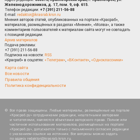
Железнодорожников, д. 17, пом. 9, оф. 615.
Телефон редакции:
+7 (391) 211-56-88
E-mail:
redaktor@krasrab.krsn.ru
Мнения авторов статей, опубликованных на портале «Красраб»,
материалов, размещённых в разделах «Мнения», «Молва», а также
комментариев пользователей к материалам сайта могут не совпадать
с позицией редакции.
Архив материалов
Подача рекламы:
+7 (391) 211-56-88
Подписка на новости:
RSS
«Красраб» в соцсетях:
«Телеграм»
,
«ВКонтакте»
,
«Одноклассники»
Карта сайта
Все новости
Правила общения
Политика конфиденциальности
Все права защищены. Любые материалы, размещённые на портале
«Красраб.ру» сотрудниками редакции, нештатными авторами
и читателями, являются объектами авторского права. Полное или
частичное использование материалов, размещённых на портале
«Красраб.ру», допускается только с письменного согласия редакции
с указанием ссылки на источник. Все вопросы можно задать
по адресу
redaktor@krasrab.krsn.ru
.