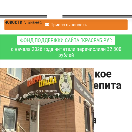
НОВОСТИ
\
Бизнес
Прислать новость
ФОНД ПОДДЕРЖКИ САЙТА "КРАСРАБ.РУ":
с начала 2026 года читатели перечислили 32 800
рублей
Суд обязал ужурское
предприятие общепита
соблюдать
ветеринарное
законодательства