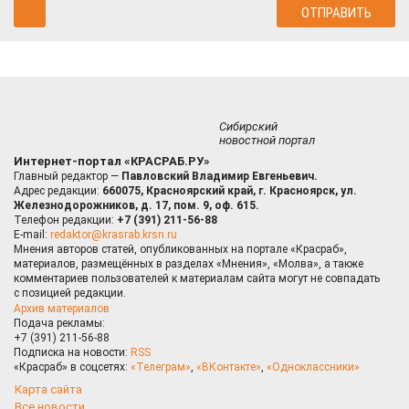
Сибирский
новостной портал
Интернет-портал «КРАСРАБ.РУ»
Главный редактор —
Павловский Владимир Евгеньевич.
Адрес редакции:
660075, Красноярский край, г. Красноярск, ул.
Железнодорожников, д. 17, пом. 9, оф. 615.
Телефон редакции:
+7 (391) 211-56-88
E-mail:
redaktor@krasrab.krsn.ru
Мнения авторов статей, опубликованных на портале «Красраб»,
материалов, размещённых в разделах «Мнения», «Молва», а также
комментариев пользователей к материалам сайта могут не совпадать
с позицией редакции.
Архив материалов
Подача рекламы:
+7 (391) 211-56-88
Подписка на новости:
RSS
«Красраб» в соцсетях:
«Телеграм»
,
«ВКонтакте»
,
«Одноклассники»
Карта сайта
Все новости