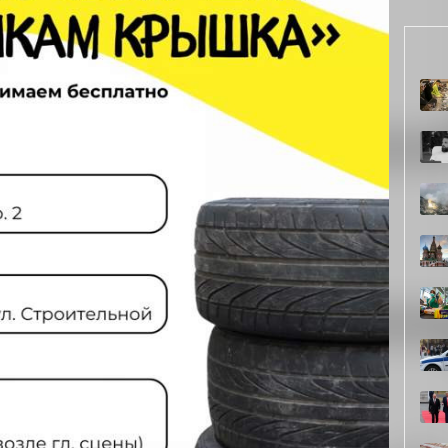
сса опасности. В контейнерах для твёрдых
шины не разлагаются десятилетиями, при горении
дают среду для несанкционированных свалок.
зине вторую жизнь. Переработанные покрышки
затем делают безопасные покрытия для спортивных и
е резиновые изделия.
 улица Красноярская, 9, стр. 2, в посёлке Подгорном - на
, парковка на Красной площади;
16 мая с 9.00 до 15.00 по адресу. Торговый порт, Нижний
ое движение «Дальше».
видировали нефтяное пятно, растянувшееся на 1,5
жают ликвидировать на Кузнецовском плато
а рублей за загрязнение реки в Ермаковском округе