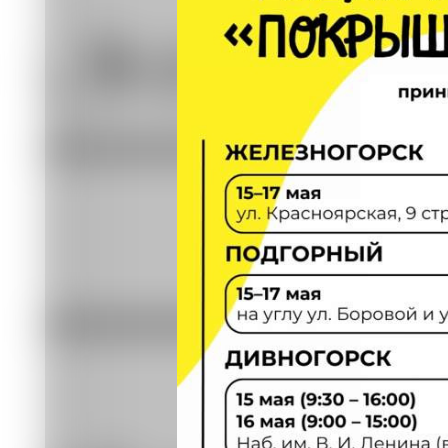
Покрышки относятся к отходам IV кла
коммунальных отходов им не место. 
выделяют токсичные вещества и соз
А вот грамотная утилизация даёт ре
превращаются в крошку, из которой 
детских площадок, а также различны
Адреса и даты проведения акции
Железногорск - 15 - 17 мая по адресу.
углу улиц Боровой и Строительной;
Красноярск - 17 мая, с 10.00 до 13.00
Дивногорск - 15 мая с 9.30 до 16.00 и 
проезд, 12/2.
Инициатором выступает экологическ
Читайте также
08.08 09:46
На Енисее возле села Худоногово лик
километра
07.08 14:10
Несанкционированные свалки продол
31.07 16:20
Золотодобытчик заплатит 6,6 миллион
30.07 09:59