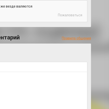
и же везде валяются
Пожаловаться
ентарий
Правила общения