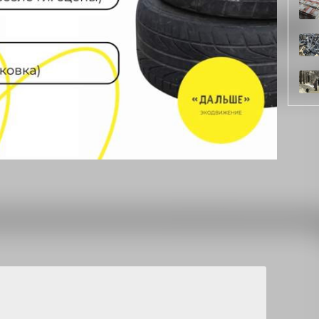
ией раздельного сбора бытовых отходов
е дело на Первый кирпичный завод за выбросы
тарии
(1)