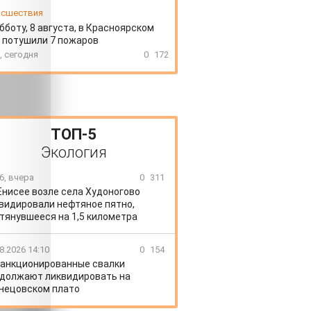
сшествия
бботу, 8 августа, в Красноярском
 потушили 7 пожаров
, сегодня
0
172
ТОП-5
Экология
6, вчера
0
311
Енисее возле села Худоногово
видировали нефтяное пятно,
тянувшееся на 1,5 километра
8.2026 14:10
0
154
анкционированные свалки
должают ликвидировать на
нецовском плато