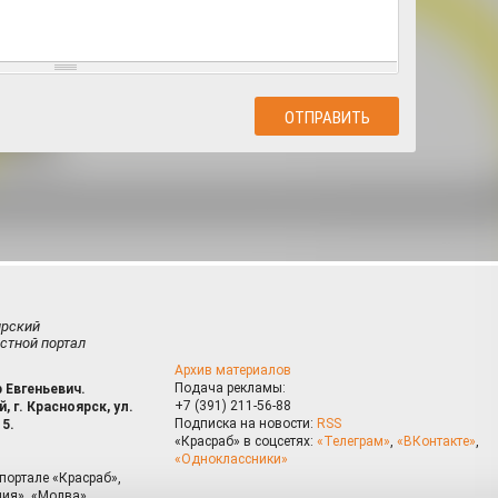
ирский
стной портал
Архив материалов
Подача рекламы:
 Евгеньевич.
+7 (391) 211-56-88
, г. Красноярск, ул.
Подписка на новости:
RSS
15.
«Красраб» в соцсетях:
«Телеграм»
,
«ВКонтакте»
,
«Одноклассники»
портале «Красраб»,
ия», «Молва»,