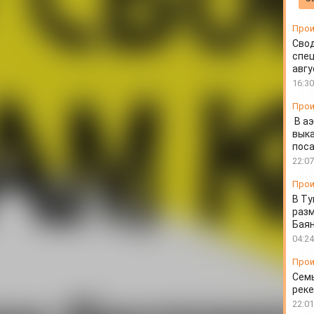
Прои
Свод
спец
авгу
16:30
Прои
В а
выка
пос
22:07
Прои
В Ту
разм
Бая
04:24
Прои
Семь
реке
22:01