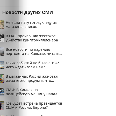
Новости других СМИ
Не ешьте эту готовую еду из
магазина: список
В ОАЭ произошло жестокое
убийство криптомиллионера
Все новости по падению
вертолета на Кавказе: читать
здесь
Таких событий не было с 1945:
чего ждать всем нам?
В магазинах России ажиотаж
из-за этого продукта: что
купить?
СМИ: В Химках на
полицейскую машину напали
и подожгли.
Где будет встреча президентов
США и России: Европа?