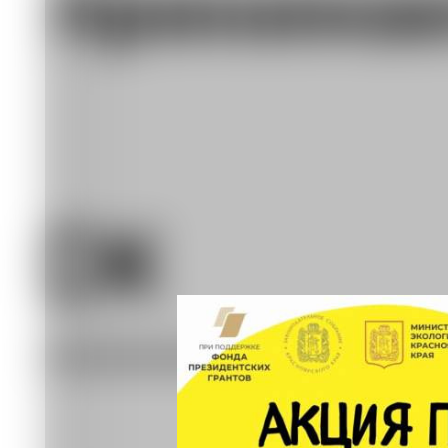
С 15 по 17 мая в Красноярске, Дивно
«Покрышкам крышка». Жители смогут 
отправят на переработку.
Акция проходит традиционно весной.
куда сдать покрышки. Брошенные у м
становятся серьёзной экологической 