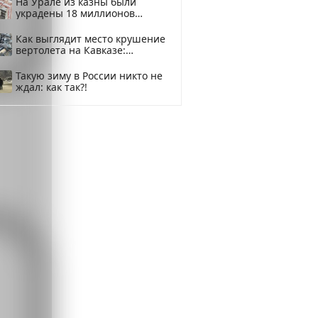
На Урале из казны были
украдены 18 миллионов
рублей
Как выглядит место крушение
вертолета на Кавказе:
смотреть
Такую зиму в России никто не
ждал: как так?!