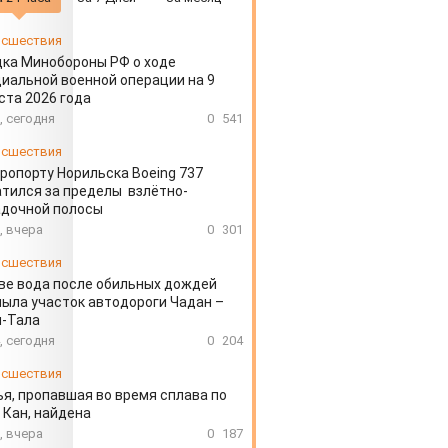
сшествия
ка Минобороны РФ о ходе
иальной военной операции на 9
ста 2026 года
, сегодня
0
541
сшествия
эропорту Норильска Boeing 737
тился за пределы взлётно-
адочной полосы
, вчера
0
301
сшествия
ве вода после обильных дождей
ыла участок автодороги Чадан –
н-Тала
, сегодня
0
204
сшествия
я, пропавшая во время сплава по
 Кан, найдена
, вчера
0
187