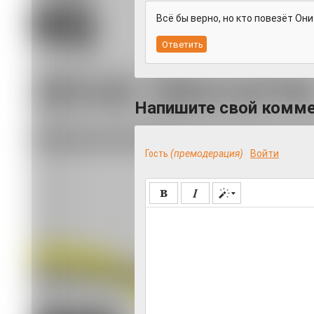
Всё бы верно, но кто повезёт Он
Напишите свой комм
Гость
(премодерация)
Войти