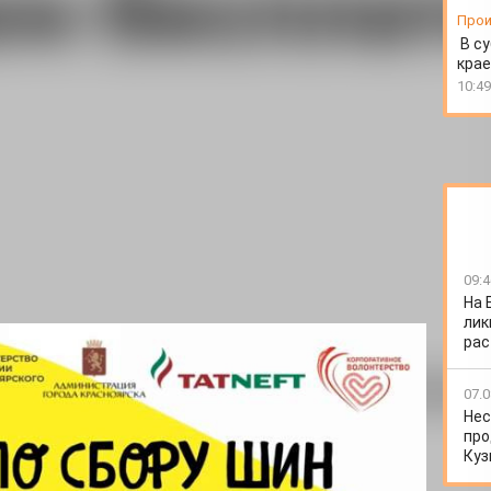
Прои
В су
крае
10:49
09:4
На 
лик
рас
горске и Железногорске пройдёт экологическая акция
07.0
сдать старые автомобильные шины - их соберут и
Нес
про
 после замены резины автовладельцы часто не знают,
Куз
усорных баков, в оврагах или гаражных массивах шины
угрозой.