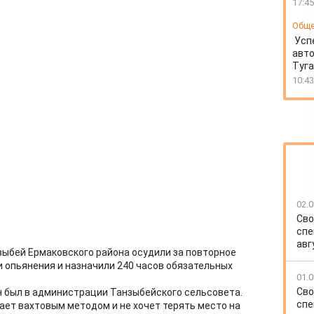
17:45
Общ
Усп
авто
Туг
10:43
02.0
Сво
спе
авг
нзыбей Ермаковского района осудили за повторное
 опьянения и назначили 240 часов обязательных
01.0
Сво
 был в администрации Танзыбейского сельсовета.
спе
ает вахтовым методом и не хочет терять место на