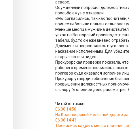
севере.
Осуждённый попросил должностных л
просьбе ему не отказали.
«Мы согласились, так как посчитали, 
принести больше пользы сельсовету»
Меньше месяца мужчина действитель
уехал на Ванкорский производственн
табели, будто он ежедневно отрабат
Документы направлялись в уголовно
наказание исполненным. Для убедит
старые фото и видео.
Прокурорская проверка показала, что 
рабочего времени вносились ложные 
приговор суда оказался исполнен лиш
Прокурор утвердил обвинение бывшей
превышении должностных полномочий
сговору. Уголовное дело рассмотрит
Читайте также
06.08 14:58
На Красноярской железной дороге ра
06.08 14:43
Появились кадры с места падения л