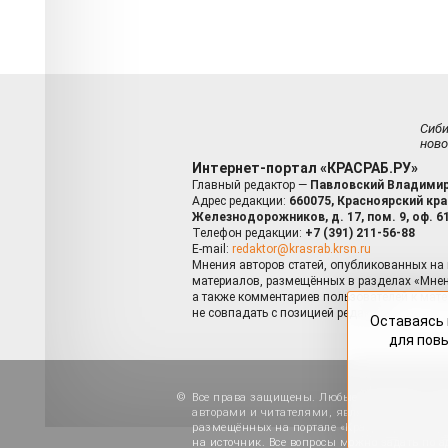
Сиб
ново
Интернет-портал «КРАСРАБ.РУ»
Главный редактор —
Павловский Владимир
Адрес редакции:
660075, Красноярский край
Железнодорожников, д. 17, пом. 9, оф. 6
Телефон редакции:
+7 (391) 211-56-88
E-mail:
redaktor@krasrab.krsn.ru
Мнения авторов статей, опубликованных на 
материалов, размещённых в разделах «Мнен
а также комментариев пользователей к мате
не совпадать с позицией редакции.
Оставаясь 
для пов
Все права защищены. Любые материалы, ра
авторами и читателями, являются объектами
размещённых на портале «Красраб.ру», допу
на источник. Все вопросы можно задать по а