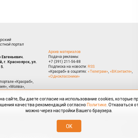
ирский
стной портал
Архив материалов
Подача рекламы:
 Евгеньевич.
+7 (391) 211-56-88
, г. Красноярск, ул.
Подписка на новости:
RSS
15.
«Красраб» в соцсетях:
«Телеграм»
,
«ВКонтакте»
,
«Одноклассники»
портале «Красраб»,
ия», «Молва»,
риалам сайта могут
на сайте, Вы даете согласие на использование cookies, которые 
ышения качества рекомендаций согласно
Политике
. Отказаться от
можно через настройки Вашего браузера.
змещённые на портале «Красраб.ру» сотрудниками редакции, нештатными
OK
 авторского права. Полное или частичное использование материалов,
скается только с письменного согласия редакции с указанием ссылки
дресу
redaktor@krasrab.krsn.ru
.