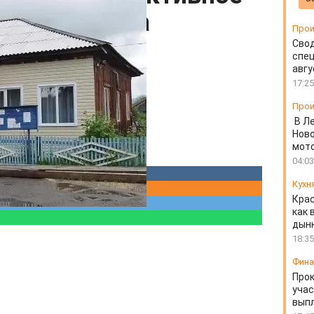
иговора суда
Прои
Свод
спец
авгу
17:25
Прои
В Л
Ново
мот
04:03
Кухн
Крас
как 
дын
18:35
Фин
Прок
учас
вып