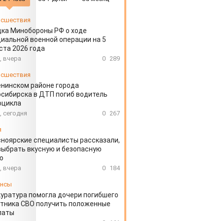
сшествия
ка Минобороны РФ о ходе
иальной военной операции на 5
ста 2026 года
, вчера
0
289
сшествия
енинском районе города
сибирска в ДТП погиб водитель
оцикла
, сегодня
0
267
я
ноярские специалисты рассказали,
выбрать вкусную и безопасную
ю
, вчера
0
184
ансы
уратура помогла дочери погибшего
тника СВО получить положенные
латы