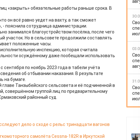
авг
иц «закрыть» обязательные работы раньше срока. В
30.0
что он всё равно уедет на вахту, а так сможет
Сво
, - пояснила сотрудница администрации.
спе
но занимался благоустройством посёлка, после чего
июл
ый участок. Но в сельсовете продолжили составлять
ывает положенные часы.
03.0
-исполнительную инспекцию, которая считала
Сво
ельности осуждённому даже пообещали использовать
спе
авг
с сентября по ноябрь 2023 года в табели учёта
сведения об отбывании наказания. В результате
ь на бумаге.
31.0
 главе Танзыбейского сельсовета и её подчиненной в
Сво
, совершённом группой лиц по предварительному
спе
 Ермаковский районный суд.
июл
сследуют дело о сходе с рельс тринадцати вагонов
егкомоторного самолёта Cessna-182R в Иркутской