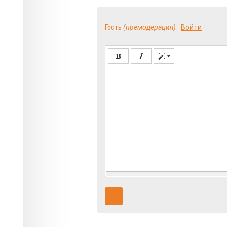
Гость
(премодерация)
Войти