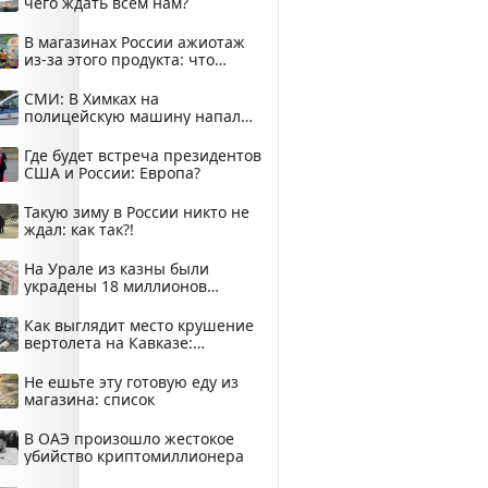
чего ждать всем нам?
В магазинах России ажиотаж
из-за этого продукта: что
купить?
СМИ: В Химках на
полицейскую машину напали
и подожгли.
Где будет встреча президентов
США и России: Европа?
Такую зиму в России никто не
ждал: как так?!
На Урале из казны были
украдены 18 миллионов
рублей
Как выглядит место крушение
вертолета на Кавказе:
смотреть
Не ешьте эту готовую еду из
магазина: список
В ОАЭ произошло жестокое
убийство криптомиллионера