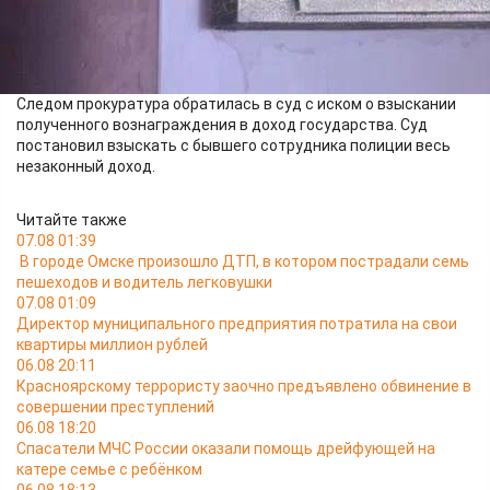
полицейский получил и потратил на личные нужды.
За эту предприимчивость он осуждён на 3 года лишения
свободы, лишился звания майора полиции и на 2 года
утратил право занимать должности в правоохранительной
системе.
Следом прокуратура обратилась в суд с иском о взыскании
полученного вознаграждения в доход государства. Суд
постановил взыскать с бывшего сотрудника полиции весь
незаконный доход.
Читайте также
07.08 01:39
В городе Омске произошло ДТП, в котором пострадали семь
пешеходов и водитель легковушки
07.08 01:09
Директор муниципального предприятия потратила на свои
квартиры миллион рублей
06.08 20:11
Красноярскому террористу заочно предъявлено обвинение в
совершении преступлений
06.08 18:20
Спасатели МЧС России оказали помощь дрейфующей на
катере семье с ребёнком