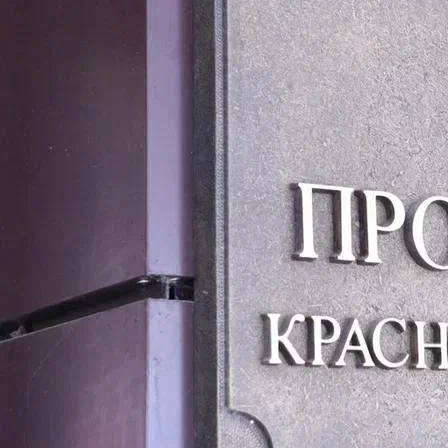
Происшествия
15.06.2026 14:17
351
1
Прокуратура добилась взыскания в доход государства 1
миллиона рублей с бывшего сотрудника полиции, который
решил монетизировать собственный авторитет.
Ранее суд признал его виновным в мошенничестве.
Правохрагнитель убедил гражданина, что за вознаграждение
сможет повлиять на принятие процессуального решения о
возбуждении уголовного дела.
Цена вопроса составила миллион рублей. Деньги