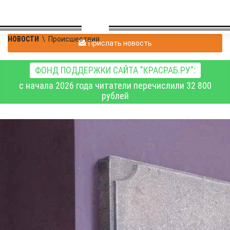
НОВОСТИ
\
Происшествия
Прислать новость
ФОНД ПОДДЕРЖКИ САЙТА "КРАСРАБ.РУ":
с начала 2026 года читатели перечислили 32 800
рублей
Суд взыскал с бывшего
майора полиции
незаконный доход в
размере миллиона
рублей