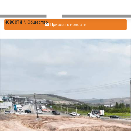
НОВОСТИ
\
Общество
Прислать новость
Для чего строят
подземный переход на
автодороге «Обход
Красноярска» возле
Солонцов
Общество