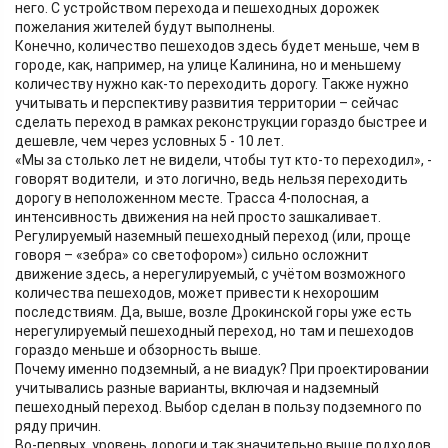
него. С устройством перехода и пешеходных дорожек
пожелания жителей будут выполнены.
Конечно, количество пешеходов здесь будет меньше, чем в
городе, как, например, на улице Калинина, но и меньшему
количеству нужно как-то переходить дорогу. Также нужно
учитывать и перспективу развития территории – сейчас
сделать переход в рамках реконструкции гораздо быстрее и
дешевле, чем через условных 5 - 10 лет.
«Мы за столько лет не видели, чтобы тут кто-то переходил», -
говорят водители, и это логично, ведь нельзя переходить
дорогу в неположенном месте. Трасса 4-полосная, а
интенсивность движения на ней просто зашкаливает.
Регулируемый наземный пешеходный переход (или, проще
говоря – «зебра» со светофором») сильно осложнит
движение здесь, а нерегулируемый, с учётом возможного
количества пешеходов, может привести к нехорошим
последствиям. Да, выше, возле Дрокинской горы уже есть
нерегулируемый пешеходный переход, но там и пешеходов
гораздо меньше и обзорность выше.
Почему именно подземный, а не виадук? При проектировании
учитывались разные варианты, включая и надземный
пешеходный переход. Выбор сделан в пользу подземного по
ряду причин.
Во-первых, уровень дороги и так значительно выше подходов