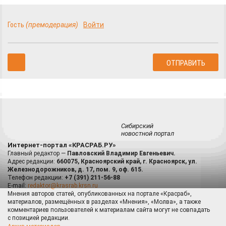
Гость
(премодерация)
Войти
Сибирский
новостной портал
Интернет-портал «КРАСРАБ.РУ»
Главный редактор —
Павловский Владимир Евгеньевич.
Адрес редакции:
660075, Красноярский край, г. Красноярск, ул.
Железнодорожников, д. 17, пом. 9, оф. 615.
Телефон редакции:
+7 (391) 211-56-88
E-mail:
redaktor@krasrab.krsn.ru
Мнения авторов статей, опубликованных на портале «Красраб»,
материалов, размещённых в разделах «Мнения», «Молва», а также
комментариев пользователей к материалам сайта могут не совпадать
с позицией редакции.