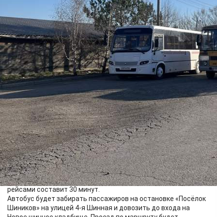
Общество
10.06.2026 10:29
459
Фото:
Адмнистрация Красноярска
С 10 июня по поручению главы Красноярска Сергея
Верещагина до нового погоста регулярно будет ходить
автобус среднего класса. Он будет работать по средам,
субботам и воскресеньям с 9 до 15 часов. Интервал между
рейсами составит 30 минут.
Автобус будет забирать пассажиров на остановке «Посёлок
Шиников» на улицей 4-я Шинная и довозить до входа на