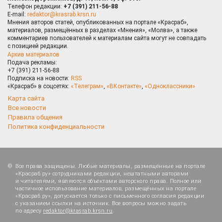
Телефон редакции:
+7 (391) 211-56-88
E-mail:
redaktor@krasrab.krsn.ru
Мнения авторов статей, опубликованных на портале «Красраб»,
материалов, размещённых в разделах «Мнения», «Молва», а также
комментариев пользователей к материалам сайта могут не совпадать
с позицией редакции.
Архив материалов
Подача рекламы:
+7 (391) 211-56-88
Подписка на новости:
RSS
«Красраб» в соцсетях:
«Телеграм»
,
«ВКонтакте»
,
«Одноклассники»
Карта сайта
Все новости
Правила общения
Политика конфиденциальности
Все права защищены. Любые материалы, размещённые на портале
«Красраб.ру» сотрудниками редакции, нештатными авторами
и читателями, являются объектами авторского права. Полное или
частичное использование материалов, размещённых на портале
«Красраб.ру», допускается только с письменного согласия редакции
с указанием ссылки на источник. Все вопросы можно задать
по адресу
redaktor@krasrab.krsn.ru
.