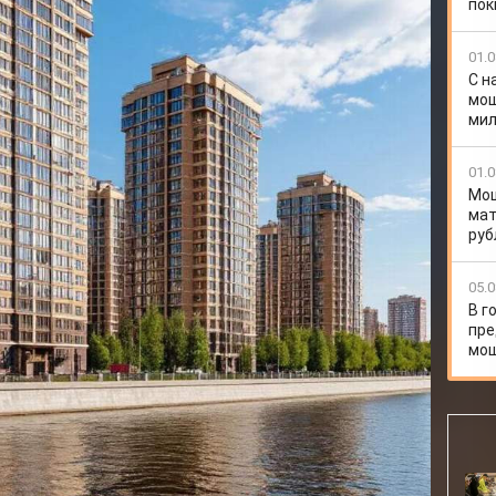
пок
ного метра.
 застройщику с требованием вернуть деньги за
01.0
зультатно. Тогда она обратилась за помощью к
С н
мош
мил
овили: требования потребителя полностью обоснованы.
лощади более чем на 0,5 квадратных метра стороны
01.0
азницы площадей, который осуществляется по цене за
Мош
ый договором.
мат
руб
и интересы потребителя в суде. Решением суда
В пользу бородинки с ООО «СЗ «Стадион Спартак»
е 278 958 рублей – денежные средства по договору
05.0
3 407 рублей – проценты за пользование чужими
В г
 – моральный вред, 13 947 рублей – штраф.
пре
лу.
мо