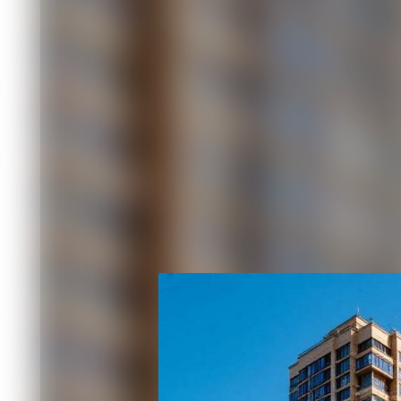
Жительница города Бородино мечтал
жилом комплексе на берегу Москвы-ре
долевом строительстве, произвела п
метры» общей проектной площадью 9
Весной 2025 года застройщик сообщи
объекта к передаче. Однако согласн