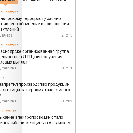
сшествия
ноярскому террористу заочно
ъявлено обвинение в совершении
ступлений
, вчера
2
215
сшествия
расноярске организованная группа
ценировала ДТП для получения
аховых выплат
, сегодня
0
211
ес
запретил производство продукции
яса птицы на первом этаже жилого
а
, сегодня
0
202
сшествия
ыкание электропроводки стало
иной гибели женщины в Алтайском