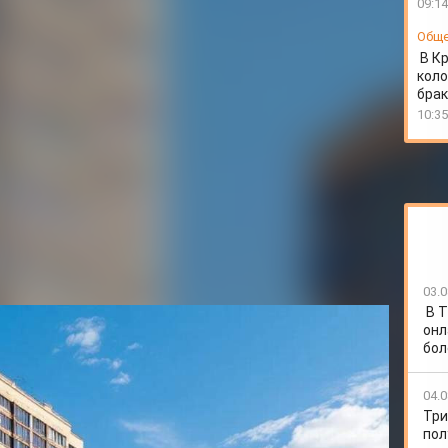
09:14
Общ
В К
коло
бра
10:35
03.0
В Т
а о просторной трёхкомнатной квартире в столичном
онл
ки. В 2022 году она заключила договор участия в
бол
олную оплату и стала ждать заветные «квадратные
2,2 квадратных метра.
04.0
Три
л о завершении строительства и о готовности
пол
о представленному техническому плану площадь