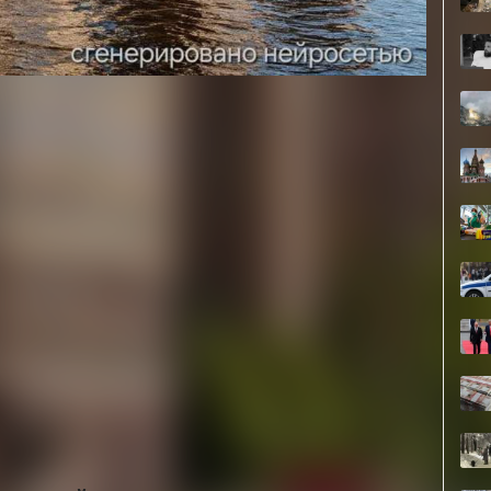
ыло не лишила семью выплаты пособия на детей
его участника СВО получить положенные выплаты
а предстанет перед судом за связь с мошенниками
учали детские пособия в Игарке, не покидая Кавказа
йн-игру перевёл мошенников более 55 тысяч рублей