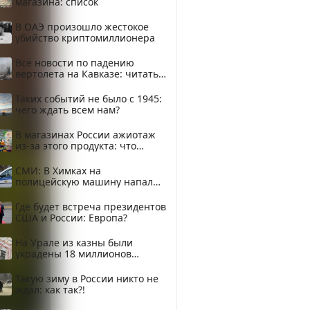
магазина: список
В ОАЭ произошло жестокое
убийство криптомиллионера
Все новости по падению
вертолета на Кавказе: читать
здесь
Таких событий не было с 1945:
чего ждать всем нам?
В магазинах России ажиотаж
из-за этого продукта: что
купить?
СМИ: В Химках на
полицейскую машину напали
и подожгли.
Где будет встреча президентов
США и России: Европа?
На Урале из казны были
украдены 18 миллионов
рублей
Такую зиму в России никто не
ждал: как так?!