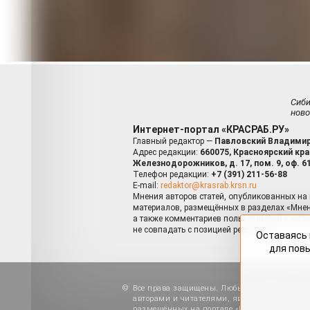
Сиб
ново
Интернет-портал «КРАСРАБ.РУ»
Главный редактор —
Павловский Владимир
Адрес редакции:
660075, Красноярский край
Железнодорожников, д. 17, пом. 9, оф. 6
Телефон редакции:
+7 (391) 211-56-88
E-mail:
redaktor@krasrab.krsn.ru
Мнения авторов статей, опубликованных на 
материалов, размещённых в разделах «Мнен
а также комментариев пользователей к мате
не совпадать с позицией редакции.
Оставаясь 
для пов
Все права защищены. Любые материалы, ра
авторами и читателями, являются объектами
размещённых на портале «Красраб.ру», допу