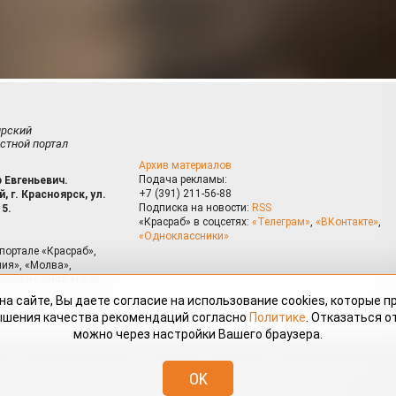
ирский
стной портал
Архив материалов
Подача рекламы:
 Евгеньевич.
+7 (391) 211-56-88
, г. Красноярск, ул.
Подписка на новости:
RSS
15.
«Красраб» в соцсетях:
«Телеграм»
,
«ВКонтакте»
,
«Одноклассники»
портале «Красраб»,
ия», «Молва»,
риалам сайта могут
на сайте, Вы даете согласие на использование cookies, которые 
ышения качества рекомендаций согласно
Политике
. Отказаться от
можно через настройки Вашего браузера.
змещённые на портале «Красраб.ру» сотрудниками редакции, нештатными
OK
 авторского права. Полное или частичное использование материалов,
скается только с письменного согласия редакции с указанием ссылки