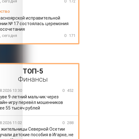
, сегодня
0
172
ество
расноярской исправительной
нии № 17 состоялась церемония
косочетания
, сегодня
0
171
ТОП-5
Финансы
8.2026 13:30
0
452
уве 9-летний мальчик через
айн-игру перевёл мошенников
ее 55 тысяч рублей
8.2026 11:02
0
288
 жительницы Северной Осетии
учали детские пособия в Игарке, не