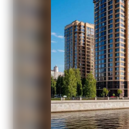
квартиры уменьшилась до 91 квадрат
Женщина неоднократно обращалась к
недостающую площадь, однако безре
специалистам Роспотребнадзора.
Изучив договор, в управлении устан
Согласно условиям, при изменении п
производят перерасчёт стоимости р
один квадратный метр, установленн
Специалисты управления представил
исковые требования удовлетворены. 
взыскано 356 312 рублей, в том числ
участия в долевом строительстве, 5
денежными средствами, 10 000 рублей
Решение суда вступило в законную си
Читайте также
06.08 13:35