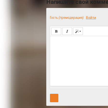
Напишите свой комм
Гость
(премодерация)
Войти