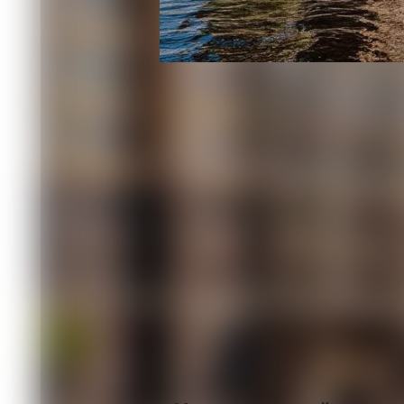
Ошибка сотрудницы Соцфонда чуть б
05.08 17:45
Прокуратура помогла дочери погибш
05.08 14:15
В городе Назарово 38-летний мужчин
04.08 11:02
Три жительницы Северной Осетии пол
03.08 13:30
В Туве 9-летний мальчик через онла
Комментировать