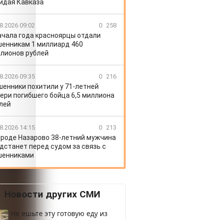
идая Кавказа
8.2026 09:02
0
258
ачала года красноярцы отдали
енникам 1 миллиард 460
лионов рублей
8.2026 09:35
0
216
енники похитили у 71-летней
ери погибшего бойца 6,5 миллиона
лей
8.2026 14:15
0
213
ороде Назарово 38-летний мужчина
дстанет перед судом за связь с
шенниками
Новости других СМИ
Не ешьте эту готовую еду из