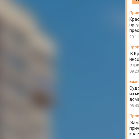
скве
Прои
Крас
пред
пре
20:11
Прои
В К
инс
стр
09:23
Бизн
Суд 
из м
дом
08:43
Прои
Зам
прич
крае