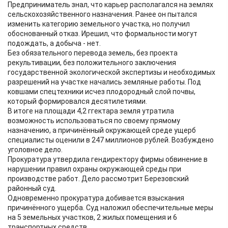
Предприниматель знал, что карьер располагался на землях
сельскохозяйственного назначения. Ранее он пытался
изменить категорию земельного участка, но получил
обоснованный отказ. Ирешил, что формальности могут
подождать, а добыча - нет.
Без обязательного перевода земель, без проекта
рекультивации, без положительного заключения
государственной экологической экспертизы и необходимых
разрешений на участке начались земляные работы. Под
ковшами спецтехники исчез плодородный слой почвы,
который формировался десятилетиями.
В итоге на площади 4,2 ггектара земля утратила
возможность использоваться по своему прямому
назначению, а причинённый окружающей среде ущерб
специалисты оценили в 247 миллионов рублей. Возбуждено
уголовное дело.
Прокуратура утвердила гендиректору фирмы обвинение в
нарушении правил охраны окружающей среды при
производстве работ. Дело рассмотрит Березовский
районный суд.
Одновременно прокуратура добивается взыскания
причинённого ущерба. Суд наложил обеспечительные меры
на 5 земельных участков, 2 жилых помещения и 6
транспортных средств.