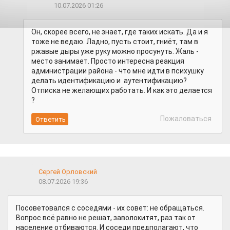
10.07.2026 01:26
Он, скорее всего, не знает, где таких искать. Да и я
тоже не ведаю. Ладно, пусть стоит, гниёт, там в
ржавые дыры уже руку можно просунуть. Жаль -
место занимает. Просто интересна реакция
администрации района - что мне идти в психушку
делать идентификацию и аутентификацию?
Отписка не желающих работать. И как это делается
?
Пожаловаться
Сергей Орловский
08.07.2026 19:36
Посоветовался с соседями - их совет: не обращаться.
Вопрос всё равно не решат, заволокитят, раз так от
население отбиваются. И соседи предполагают, что