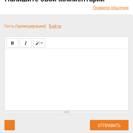
Правила общения
Гость
(премодерация)
Войти