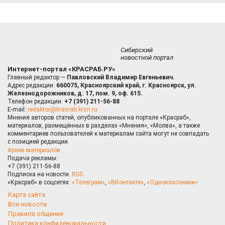
Сибирский
новостной портал
Интернет-портал «КРАСРАБ.РУ»
Главный редактор —
Павловский Владимир Евгеньевич.
Адрес редакции:
660075, Красноярский край, г. Красноярск, ул.
Железнодорожников, д. 17, пом. 9, оф. 615.
Телефон редакции:
+7 (391) 211-56-88
E-mail:
redaktor@krasrab.krsn.ru
Мнения авторов статей, опубликованных на портале «Красраб»,
материалов, размещённых в разделах «Мнения», «Молва», а также
комментариев пользователей к материалам сайта могут не совпадать
с позицией редакции.
Архив материалов
Подача рекламы:
+7 (391) 211-56-88
Подписка на новости:
RSS
«Красраб» в соцсетях:
«Телеграм»
,
«ВКонтакте»
,
«Одноклассники»
Карта сайта
Все новости
Правила общения
Политика конфиденциальности