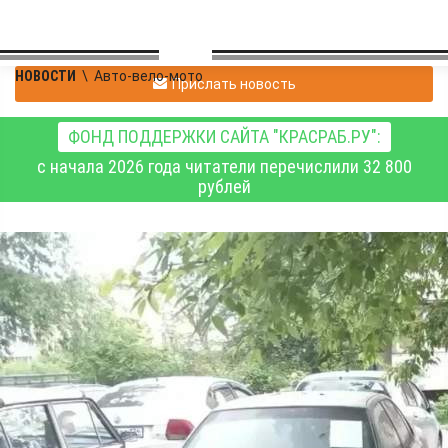
НОВОСТИ
\
Авто-вело-мото
Прислать новость
ФОНД ПОДДЕРЖКИ САЙТА "КРАСРАБ.РУ":
с начала 2026 года читатели перечислили 32 800
рублей
С начала 2026 года
улицы и дворы
Красноярска очистили
более чем от 300
брошенных машин