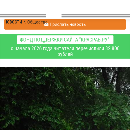
НОВОСТИ
\
Общество
Прислать новость
ФОНД ПОДДЕРЖКИ САЙТА "КРАСРАБ.РУ":
с начала 2026 года читатели перечислили 32 800
рублей
В Красноярске почтили
память тех, кто не
вернулся из «горячих
точек»