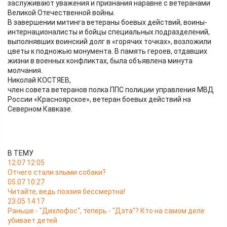
заслуживают уважения и признания наравне с ветеранами
Великой Отечественной войны.
В завершении митинга ветераны боевых действий, воины-
интернационалисты и бойцы специальных подразделений,
выполнявших воинский долг в «горячих точках», возложили
цветы к подножью монумента. В память героев, отдавших
жизни в военных конфликтах, была объявлена минута
молчания.
Николай КОСТЯЕВ,
член совета ветеранов полка ППС полиции управления МВД
России «Красноярское», ветеран боевых действий на
Северном Кавказе.
В ТЕМУ
12.07 12:05
Отчего стали злыми собаки?
05.07 10:27
Читайте, ведь поэзия бессмертна!
23.05 14:17
Раньше - "Дихлофос", теперь - "Дэта"? Кто на самом деле
убивает детей