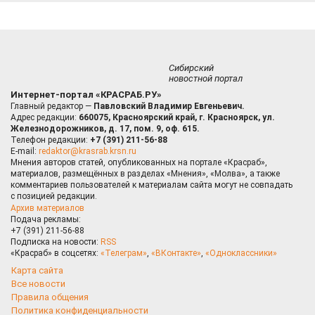
Сибирский
новостной портал
Интернет-портал «КРАСРАБ.РУ»
Главный редактор —
Павловский Владимир Евгеньевич.
Адрес редакции:
660075, Красноярский край, г. Красноярск, ул.
Железнодорожников, д. 17, пом. 9, оф. 615.
Телефон редакции:
+7 (391) 211-56-88
E-mail:
redaktor@krasrab.krsn.ru
Мнения авторов статей, опубликованных на портале «Красраб»,
материалов, размещённых в разделах «Мнения», «Молва», а также
комментариев пользователей к материалам сайта могут не совпадать
с позицией редакции.
Архив материалов
Подача рекламы:
+7 (391) 211-56-88
Подписка на новости:
RSS
«Красраб» в соцсетях:
«Телеграм»
,
«ВКонтакте»
,
«Одноклассники»
Карта сайта
Все новости
Правила общения
Политика конфиденциальности