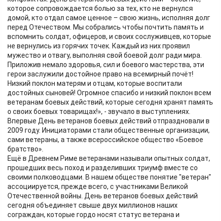
которое сопровождается болью за тех, кто не вернулся
домой, кто отдал самое ценное – свою жизнь, исполняя долг
перед Отечеством. Мы собрались чтобы почтить память и
вспомнить солдат, офицеров, и своих сослуживцев, которые
не вернулись из горячих точек. Каждый из них проявил
мужество и отвагу, выполняя свой боевой долг ради мира.
Приложив немало здоровья, сил и боевого мастерства, эти
герои заслужили достойное право на всемирный почёт!
Низкий поклон матерям и отцам, которые воспитали
достойных сыновей! Огромное спасибо и низкий поклон всем
ветеранам боевых действий, которые сегодня хранят память
о своих боевых товарищах!», - звучало в выступлениях.
Впервые День ветеранов боевых действий отпраздновали в
2009 году. Инициаторами стали общественные организации,
сами ветераны, а также всероссийское общество «Боевое
братство».
Ещё в Древнем Риме ветеранами называли опытных солдат,
прошедших весь поход и разделивших триумф вместе со
своими полководцами. В нашем обществе понятие "ветеран"
ассоциируется, прежде всего, с участниками Великой
Отечественной войны. День ветеранов боевых действий
сегодня объединяет свыше двух миллионов наших
сограждан, которые гордо носят статус ветерана и