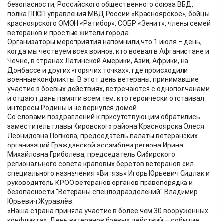
безопасности, Российского общественного союза ВБД,
полка ППСП управления МВД России «Красноярское», бойцы
красноярского ОМОН «Ратибор», СОБР «Зенит», члены семей
ветеранов и простые жители города.
Организаторы мероприятия напомнили,что 1 июля – день,
когда мы чествуем всех воинов, кто воевал в Афганистане и
Чечне, в странах Латинской Америки, Азии, Африки, на
Донбассе и других «горячих точках», где происходили
военные конфликты. В этот день ветераны, принимавшие
участие в боевых действиях, встречаются с однополчанами
и отдают дань памяти всем тем, кто героически отстаивал
интересы Родины и не вернулся домой.
Со словами поздравлений к присутствующим обратились
заместитель главы Кировского района Красноярска Олеся
Леонидовна Попкова, председатель палаты ветеранских
организаций Гражданской ассамблеи региона Ирина
Михайловна Гриболева, председатель Сибирского
регионального совета краповых беретов ветеранов сил
специального назначения «Витязь» Игорь Юрьевич Сидлак и
руководитель КРОО ветеранов органов правопорядка и
безопасности "Ветераны спецподразделений" Владимир
Юрьевич Журавлёв.
«Наша страна приняла участие в более чем 30 вооружённых
конфликтах. День ветеранов боевых действий – событие,