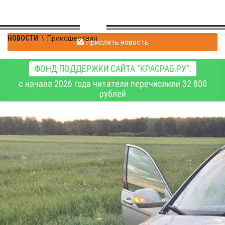
НОВОСТИ
\
Происшествия
Прислать новость
ФОНД ПОДДЕРЖКИ САЙТА "КРАСРАБ.РУ":
с начала 2026 года читатели перечислили 32 800
рублей
В Новосибирской
области иномарка
насмерть сбила
стоявшего на проезжей
части пешехода