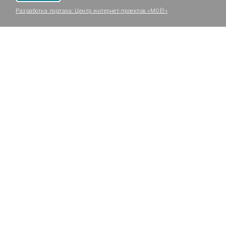
Разработка портала:
Центр интернет-проектов «МОЁ!»