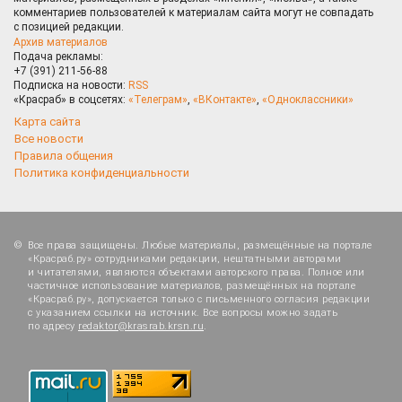
комментариев пользователей к материалам сайта могут не совпадать
с позицией редакции.
Архив материалов
Подача рекламы:
+7 (391) 211-56-88
Подписка на новости:
RSS
«Красраб» в соцсетях:
«Телеграм»
,
«ВКонтакте»
,
«Одноклассники»
Карта сайта
Все новости
Правила общения
Политика конфиденциальности
Все права защищены. Любые материалы, размещённые на портале
«Красраб.ру» сотрудниками редакции, нештатными авторами
и читателями, являются объектами авторского права. Полное или
частичное использование материалов, размещённых на портале
«Красраб.ру», допускается только с письменного согласия редакции
с указанием ссылки на источник. Все вопросы можно задать
по адресу
redaktor@krasrab.krsn.ru
.