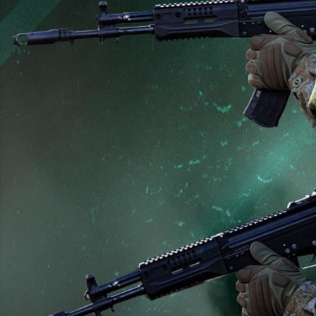
Происшествия
05.07.2026 17:58
773
Фото:
Минобороны России
Подразделения группировки войск «Север» улучшили
тактическое положение. Нанесено поражение живой силе и
технике аэромобильной бригады ВСУ и двух бригад
теробороны в районе населённых пунктов Зорино, Кияница,
Малая Слободка, Толстодубово и Хмелёвка Сумской области.
В Харьковской области нанесено поражение формированиям
двух тяжёлых механизированных, мотопехотной бригад ВСУ
и бригады теробороны в районе населённых пунктов Великий
Бурлук, Мартовое, Нестерное, Петровка, Польная и Старый
Салтов Харьковской области.