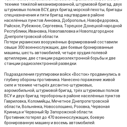
технике тяжёлой механизированной, штурмовой бригад, двух
штурмовых полков ВСУ, двух бригад морской пехоты, бригады
спецназначения и пяти бригад нацгвардии в районе
населённых пунктов Анновка, Доброполье, Новофедоровка,
Райское, Рубежное, Сергеевка, Торецкое Донецкой народной
Республики, Ивановка, Новопавловка и Новоподгородное
Днепропетровской области.
Потери украинских вооружённых формирований составили
свыше 300 военнослужащих, две боевые бронированные
машины, шесть автомобилей, четыре орудия полевой
артиллерии, две станции радиоэлектронной борьбы и две
станции радиоэлектронной разведки.
Подразделения группировки войск «Восток» продвинулись в
глубину обороны противника. Нанесено поражение живой
силе и технике четырёх десантно-штурмовых,
аэромобильной, штурмовой бригад, трёх штурмовых полков
ВСУ и двух бригад теробороны в районе населённых пунктов
Гавриловка, Коломийцы, Мечетное Днепропетровской
области, Вольнянка, Новосолошино, Розовка, Червоная
Криница и Червоный Яр Запорожской области.
Противник потерял до 470 военнослужащих, боевую
бронированную машину и восемь автомобилей.