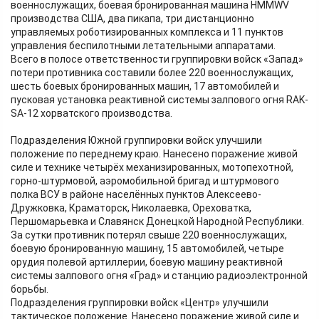
военнослужащих, боевая бронированная машина HMMWV
производства США, два пикапа, три дистанционно
управляемых роботизированных комплекса и 11 пунктов
управления беспилотными летательными аппаратами.
Всего в полосе ответственности группировки войск «Запад»
потери противника составили более 220 военнослужащих,
шесть боевых бронированных машин, 17 автомобилей и
пусковая установка реактивной системы залпового огня RAK-
SA-12 хорватского производства.
Подразделения Южной группировки войск улучшили
положение по переднему краю. Нанесено поражение живой
силе и технике четырёх механизированных, мотопехотной,
горно-штурмовой, аэромобильной бригад и штурмового
полка ВСУ в районе населённых пунктов Алексеево-
Дружковка, Краматорск, Николаевка, Ореховатка,
Першомарьевка и Славянск Донецкой Народной Республики.
За сутки противник потерял свыше 220 военнослужащих,
боевую бронированную машину, 15 автомобилей, четыре
орудия полевой артиллерии, боевую машину реактивной
системы залпового огня «Град» и станцию радиоэлектронной
борьбы.
Подразделения группировки войск «Центр» улучшили
тактическое положение. Нанесено поражение живой силе и