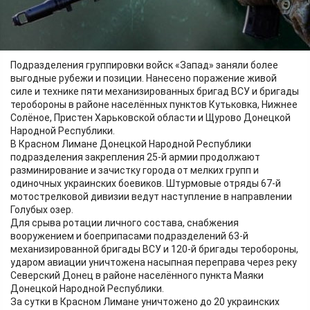
ВСУ потеряли до 200 военнослужащих, боевую
бронированную машину, 14 автомобилей и три
артиллерийских орудия.
Подразделения группировки войск «Запад» заняли более
выгодные рубежи и позиции. Нанесено поражение живой
силе и технике пяти механизированных бригад ВСУ и бригады
теробороны в районе населённых пунктов Кутьковка, Нижнее
Солёное, Пристен Харьковской области и Щурово Донецкой
Народной Республики.
В Красном Лимане Донецкой Народной Республики
подразделения закрепления 25-й армии продолжают
разминирование и зачистку города от мелких групп и
одиночных украинских боевиков. Штурмовые отряды 67-й
мотострелковой дивизии ведут наступление в направлении
Голубых озер.
Для срыва ротации личного состава, снабжения
вооружением и боеприпасами подразделений 63-й
механизированной бригады ВСУ и 120-й бригады теробороны,
ударом авиации уничтожена насыпная переправа через реку
Северский Донец в районе населённого пункта Маяки
Донецкой Народной Республики.
За сутки в Красном Лимане уничтожено до 20 украинских