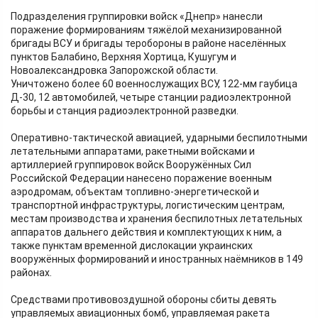
Подразделения группировки войск «Днепр» нанесли
поражение формированиям тяжёлой механизированной
бригады ВСУ и бригады теробороны в районе населённых
пунктов Балабино, Верхняя Хортица, Кушугум и
Новоалександровка Запорожской области.
Уничтожено более 60 военнослужащих ВСУ, 122-мм гаубица
Д-30, 12 автомобилей, четыре станции радиоэлектронной
борьбы и станция радиоэлектронной разведки.
Оперативно-тактической авиацией, ударными беспилотными
летательными аппаратами, ракетными войсками и
артиллерией группировок войск Вооружённых Сил
Российской Федерации нанесено поражение военным
аэродромам, объектам топливно-энергетической и
транспортной инфраструктуры, логистическим центрам,
местам производства и хранения беспилотных летательных
аппаратов дальнего действия и комплектующих к ним, а
также пунктам временной дислокации украинских
вооружённых формирований и иностранных наёмников в 149
районах.
Средствами противовоздушной обороны сбиты девять
управляемых авиационных бомб, управляемая ракета