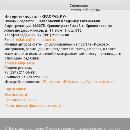
Сибирский
новостной портал
Интернет-портал «КРАСРАБ.РУ»
Главный редактор —
Павловский Владимир Евгеньевич.
Адрес редакции:
660075, Красноярский край, г. Красноярск, ул.
Железнодорожников, д. 17, пом. 9, оф. 615.
Телефон редакции:
+7 (391) 211-56-88
E-mail:
redaktor@krasrab.krsn.ru
Мнения авторов статей, опубликованных на портале «Красраб»,
материалов, размещённых в разделах «Мнения», «Молва», а также
комментариев пользователей к материалам сайта могут не совпадать
с позицией редакции.
Архив материалов
Подача рекламы:
+7 (391) 211-56-88
Подписка на новости:
RSS
«Красраб» в соцсетях:
«Телеграм»
,
«ВКонтакте»
,
«Одноклассники»
Карта сайта
Все новости
Правила общения
Политика конфиденциальности
Все права защищены. Любые материалы, размещённые на портале