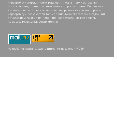
«Красраб.ру» сотрудниками редакции, нештатными авторами
и читателями, являются объектами авторского права. Полное или
частичное использование материалов, размещённых на портале
«Красраб.ру», допускается только с письменного согласия редакции
с указанием ссылки на источник. Все вопросы можно задать
по адресу
redaktor@krasrab.krsn.ru
.
Разработка портала:
Центр интернет-проектов «МОЁ!»