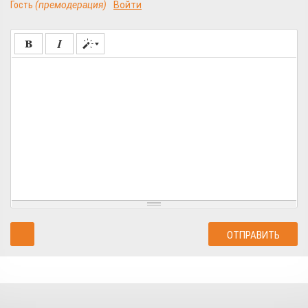
Гость
(премодерация)
Войти