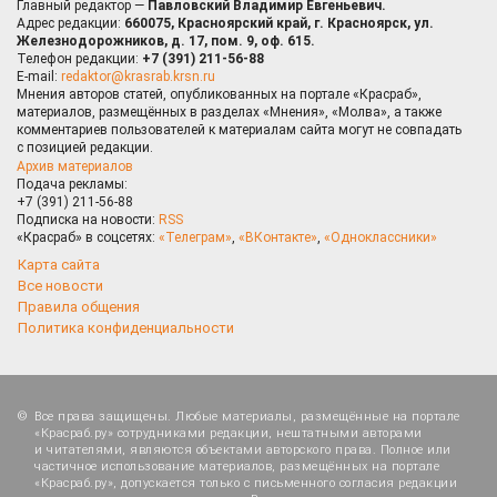
Главный редактор —
Павловский Владимир Евгеньевич.
Адрес редакции:
660075, Красноярский край, г. Красноярск, ул.
Железнодорожников, д. 17, пом. 9, оф. 615.
Телефон редакции:
+7 (391) 211-56-88
E-mail:
redaktor@krasrab.krsn.ru
Мнения авторов статей, опубликованных на портале «Красраб»,
материалов, размещённых в разделах «Мнения», «Молва», а также
комментариев пользователей к материалам сайта могут не совпадать
с позицией редакции.
Архив материалов
Подача рекламы:
+7 (391) 211-56-88
Подписка на новости:
RSS
«Красраб» в соцсетях:
«Телеграм»
,
«ВКонтакте»
,
«Одноклассники»
Карта сайта
Все новости
Правила общения
Политика конфиденциальности
Все права защищены. Любые материалы, размещённые на портале
«Красраб.ру» сотрудниками редакции, нештатными авторами
и читателями, являются объектами авторского права. Полное или
частичное использование материалов, размещённых на портале
«Красраб.ру», допускается только с письменного согласия редакции