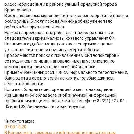
видеонаблюдения и в районе улицы Норильской города
Красноярска.
В ходе поисковых мероприятий на железнодорожной насыпи
около улицы 5 Июля города Ачинска обнаружено тело
ребёнка без признаков жизни.
На месте происшествия работают наиболее опытные
следователи и криминалисты краевого управления СК.
Назначена судебно-медицинская экспертиза с целью
установления точной причины смерти ребёнка.
Продолжаются поиски с привлечением сил волонтёров и
сотрудников полиции, направленные на установление
местонахождения матери погибшей девочки.
Приметы женщины: рост 178 см, нормального телосложения,
была одета в светло-зелёную куртку, голубые джинсы,
зелёные кроссовки.
Если вы обладаете информацией о местонахождении
женщины либо обладаете иной значимой информацией,
сообщите имеющиеся сведения по телефону 8 (391) 227-06-
45 или 102. Анонимность гарантируется.
Читайте также
07.08 18:20
В Канске мать семерых детей продавала иностранцам