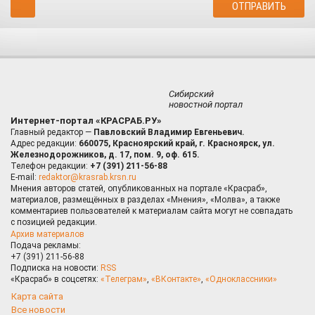
Сибирский
новостной портал
Интернет-портал «КРАСРАБ.РУ»
Главный редактор —
Павловский Владимир Евгеньевич.
Адрес редакции:
660075, Красноярский край, г. Красноярск, ул.
Железнодорожников, д. 17, пом. 9, оф. 615.
Телефон редакции:
+7 (391) 211-56-88
E-mail:
redaktor@krasrab.krsn.ru
Мнения авторов статей, опубликованных на портале «Красраб»,
материалов, размещённых в разделах «Мнения», «Молва», а также
комментариев пользователей к материалам сайта могут не совпадать
с позицией редакции.
Архив материалов
Подача рекламы:
+7 (391) 211-56-88
Подписка на новости:
RSS
«Красраб» в соцсетях:
«Телеграм»
,
«ВКонтакте»
,
«Одноклассники»
Карта сайта
Все новости