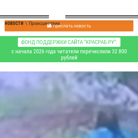
НОВОСТИ
\
Происшествия
Прислать новость
ФОНД ПОДДЕРЖКИ САЙТА "КРАСРАБ.РУ":
с начала 2026 года читатели перечислили 32 800
рублей
В Ачинске в ходе
поисков женщины и её
5-летней дочери
обнаружено тело
ребёнка