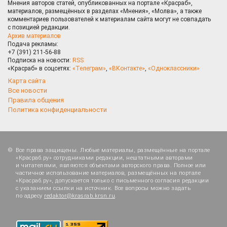
Мнения авторов статей, опубликованных на портале «Красраб»,
материалов, размещённых в разделах «Мнения», «Молва», а также
комментариев пользователей к материалам сайта могут не совпадать
с позицией редакции.
Архив материалов
Подача рекламы:
+7 (391) 211-56-88
Подписка на новости:
RSS
«Красраб» в соцсетях:
«Телеграм»
,
«ВКонтакте»
,
«Одноклассники»
Карта сайта
Все новости
Правила общения
Политика конфиденциальности
Все права защищены. Любые материалы, размещённые на портале
«Красраб.ру» сотрудниками редакции, нештатными авторами
и читателями, являются объектами авторского права. Полное или
частичное использование материалов, размещённых на портале
«Красраб.ру», допускается только с письменного согласия редакции
с указанием ссылки на источник. Все вопросы можно задать
по адресу
redaktor@krasrab.krsn.ru
.