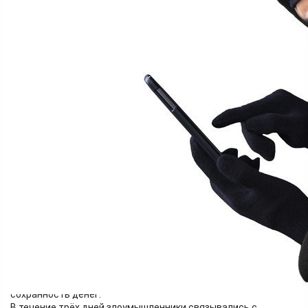
Финансы
04.07.2026 16:45
310
В дежурную часть отдела МВД России «Назаровский»
обратилась 76-летняя пенсионерка, которая стала жертвой
дистанционных злоумышленников.
Она рассказала, что ей позвонил неизвестный мужчина и под
предлогом замены электросчётчика вынудил сообщить код
из СМС. Далее подключился «сотрудник финуслуг»: якобы
для задержания мошенников и отмены доверенности,
оформленной на имя назаровчанки, необходимо снять
крупную сумму и положить на указанный аферистами счёт. А
лжеправоохранители гарантировали стопроцентную
сохранность денег.
В течение трёх дней злоумышленники связывались с