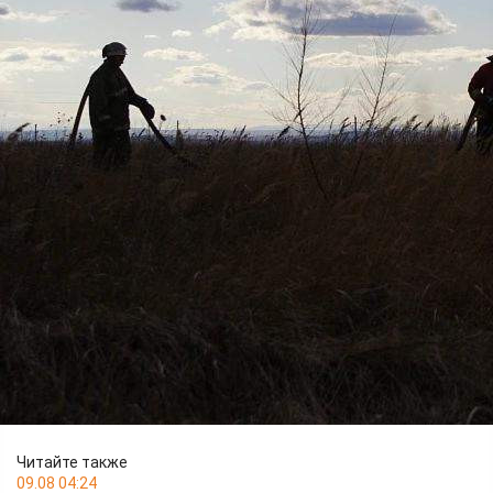
Происшествия
06.07.2026 08:58
249
В субботу днём в Усть-Абаканском районе Республики
Хакасия недалеко от железнодорожной станции Урожайная
загорелась степь. На место выехали абаканские огнеборцы.
Фронт огня составил пять километров. Ликвидация заняла
почти три часа. На месте работали 12 пожарных и три
единицы техники. Причину пожара устанавливают
дознаватели МЧС России.
Воскресенье обошлось в республике без пожаров.
Читайте также
09.08 04:24