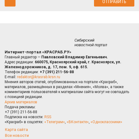
Сибирский
новостной портал
Интернет-портал «КРАСРАБ.РУ»
Главный редактор —
Павловский Владимир Евгеньевич.
Адрес редакции:
660075, Красноярский край, г. Красноярск, ул.
Железнодорожников, д. 17, пом. 9, оф. 615.
Телефон редакции:
+7 (391) 211-56-88
E-mail:
redaktor@krasrab.krsn.ru
Мнения авторов статей, опубликованных на портале «Красраб»,
материалов, размещённых в разделах «Мнения», «Молва», а также
комментариев пользователей к материалам сайта могут не совпадать
с позицией редакции.
Архив материалов
Подача рекламы:
+7 (391) 211-56-88
Подписка на новости:
RSS
«Красраб» в соцсетях:
«Телеграм»
,
«ВКонтакте»
,
«Одноклассники»
Карта сайта
Все новости