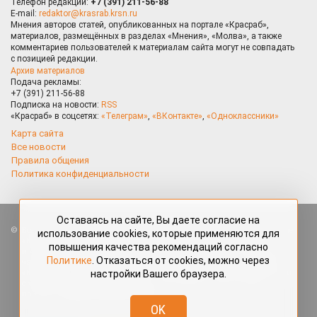
Телефон редакции:
+7 (391) 211-56-88
E-mail:
redaktor@krasrab.krsn.ru
Мнения авторов статей, опубликованных на портале «Красраб»,
материалов, размещённых в разделах «Мнения», «Молва», а также
комментариев пользователей к материалам сайта могут не совпадать
с позицией редакции.
Архив материалов
Подача рекламы:
+7 (391) 211-56-88
Подписка на новости:
RSS
«Красраб» в соцсетях:
«Телеграм»
,
«ВКонтакте»
,
«Одноклассники»
Карта сайта
Все новости
Правила общения
Политика конфиденциальности
Оставаясь на сайте, Вы даете согласие на
Все права защищены. Любые материалы, размещённые на портале
использование cookies, которые применяются для
«Красраб.ру» сотрудниками редакции, нештатными авторами
повышения качества рекомендаций согласно
и читателями, являются объектами авторского права. Полное или
Политике
. Отказаться от cookies, можно через
частичное использование материалов, размещённых на портале
настройки Вашего браузера.
«Красраб.ру», допускается только с письменного согласия редакции
с указанием ссылки на источник. Все вопросы можно задать
по адресу
redaktor@krasrab.krsn.ru
.
OK