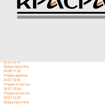
Утерянный аттестат об основном общем образовании
номер В 320 80 02, выданный Кулиевой Эльвире Ханоглан
кызы 13.06.2006 года средней школой № 137
Свердловского района г. Красноярска, считать не
действительным.
Читайте также
06.08 06:49
Прошу простить
04.08 11:43
Утерян диплом
30.07 10:05
Утерян аттестат
30.07 10:04
Утерян аттестат
29.07 12:29
Прошу простить