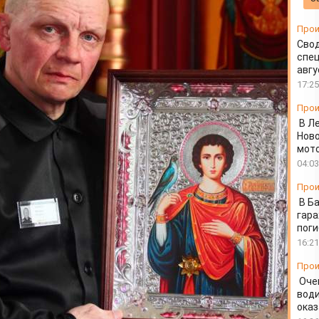
кусства в УИС
Прои
Свод
спец
авгу
17:25
Прои
В Л
Ново
мот
04:03
Прои
В Б
гара
пог
16:21
Прои
Оче
води
ока