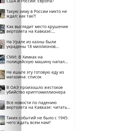
США и России: Европа?
Такую зиму в России никто не
ждал: как так?!
Как выглядит место крушение
вертолета на Кавказе:
смотреть
На Урале из казны были
украдены 18 миллионов
рублей
СМИ: В Химках на
полицейскую машину напали
и подожгли.
Не ешьте эту готовую еду из
магазина: список
В ОАЭ произошло жестокое
убийство криптомиллионера
Все новости по падению
вертолета на Кавказе: читать
здесь
Таких событий не было с 1945:
чего ждать всем нам?