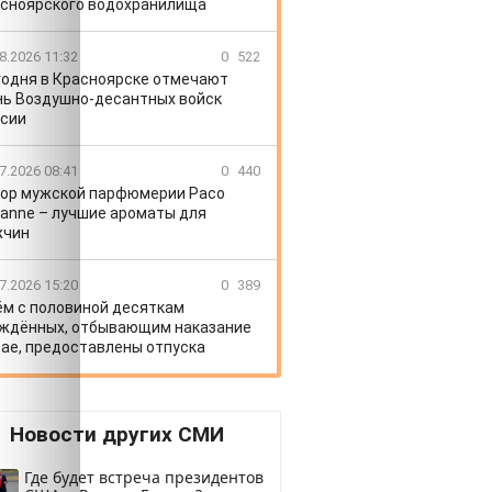
сноярского водохранилища
8.2026 11:32
0
522
годня в Красноярске отмечают
ь Воздушно-десантных войск
сии
7.2026 08:41
0
440
ор мужской парфюмерии Paco
anne – лучшие ароматы для
жчин
7.2026 15:20
0
389
ём с половиной десяткам
ждённых, отбывающим наказание
рае, предоставлены отпуска
Новости других СМИ
Где будет встреча президентов