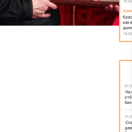
16:36
Кухн
Крас
как 
дын
18:35
01.0
На
отб
био
31.0
Спа
дев