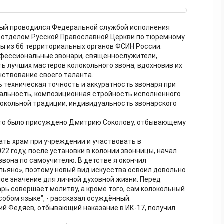
орый проводился Федеральной службой исполнения
 отделом Русской Православной Церкви по тюремному
ы из 66 территориальных органов ФСИН России.
офессиональные звонари, священнослужители,
ь лучших мастеров колокольного звона, вдохновив их
ствование своего таланта.
 техническая точность и аккуратность звонаря при
кальность, композиционная стройность исполненного
олокольной традиции, индивидуальность звонарского
сто было присуждено Дмитрию Соколову, отбывающему
щать храм при учреждении и участвовать в
022 году, после установки в колонии звонницы, начал
звона по самоучителю. В детстве я окончил
пьяно», поэтому новый вид искусства освоил довольно
ое значение для личной духовной жизни. Перед
рь совершает молитву, а кроме того, сам колокольный
особом языке", - рассказал осуждённый.
ий Федяев, отбывающий наказание в ИК-17, получил