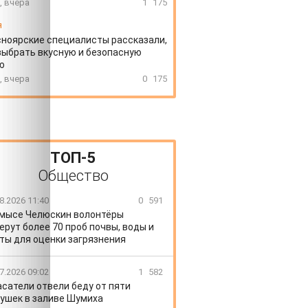
, вчера
1
175
я
ноярские специалисты рассказали,
выбрать вкусную и безопасную
ю
, вчера
0
175
ТОП-5
Общество
8.2026 11:40
0
591
 мысе Челюскин волонтёры
ерут более 70 проб почвы, воды и
ты для оценки загрязнения
7.2026 09:02
1
582
сатели отвели беду от пяти
ушек в заливе Шумиха