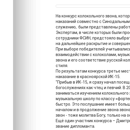
На конкурс колокольного звона, кот
наказаний совместно с Синодальным
служению, были представлены работ
Экспертам, в числе которых были пр
сотрудники ФСИН, предстояло выбрат
на дальнейшее раскрытие и совершен
При выборе победителей учитывались
взаимодействии с колоколами, музы
звона и его соответствие русской к
стиля.
По результатам конкурса третье ме
наказание в красноярской ИК-15.
"Прибыв в ИК-15, я сразу начал посе
богослужениях как чтец и певчий. В 2
заниматься изучением колокольного 
музыкальную школу по классу «форте
быстро. Это послушание имеет больш
началом и в продолжение звона звона
звон - тоже молитва Богу, только на 
Ещё один участник конкурса – Дмитр
звание дипломанта.