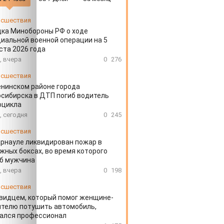
сшествия
ка Минобороны РФ о ходе
иальной военной операции на 5
ста 2026 года
, вчера
0
276
сшествия
енинском районе города
сибирска в ДТП погиб водитель
оцикла
, сегодня
0
245
сшествия
арнауле ликвидирован пожар в
жных боксах, во время которого
иб мужчина
, вчера
0
198
сшествия
видцем, который помог женщине-
телю потушить автомобиль,
зался профессионал