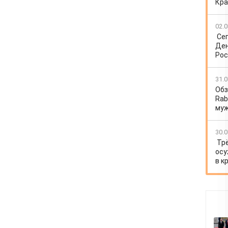
Кра
02.0
Се
Ден
Рос
31.0
Обз
Rab
му
30.0
Тр
осу
в к