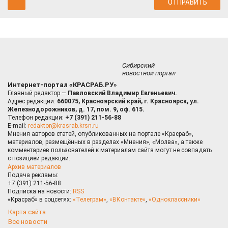
Сибирский
новостной портал
Интернет-портал «КРАСРАБ.РУ»
Главный редактор —
Павловский Владимир Евгеньевич.
Адрес редакции:
660075, Красноярский край, г. Красноярск, ул.
Железнодорожников, д. 17, пом. 9, оф. 615.
Телефон редакции:
+7 (391) 211-56-88
E-mail:
redaktor@krasrab.krsn.ru
Мнения авторов статей, опубликованных на портале «Красраб»,
материалов, размещённых в разделах «Мнения», «Молва», а также
комментариев пользователей к материалам сайта могут не совпадать
с позицией редакции.
Архив материалов
Подача рекламы:
+7 (391) 211-56-88
Подписка на новости:
RSS
«Красраб» в соцсетях:
«Телеграм»
,
«ВКонтакте»
,
«Одноклассники»
Карта сайта
Все новости