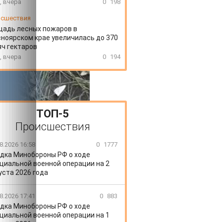
, вчера
0
198
сшествия
щадь лесных пожаров в
ноярском крае увеличилась до 370
ч гектаров
, вчера
0
194
ТОП-5
Происшествия
8.2026 16:58
0
1777
дка Минобороны РФ о ходе
циальной военной операции на 2
уста 2026 года
8.2026 17:41
0
883
дка Минобороны РФ о ходе
циальной военной операции на 1