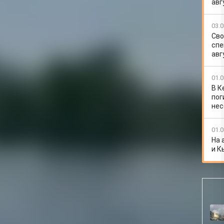
авг
03.0
Сво
спе
авг
01.0
В К
пог
нес
01.0
На 
и К