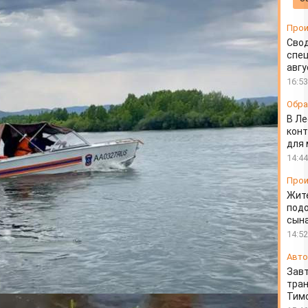
вочек
Прои
Свод
спец
авгу
16:53
Обра
В Ле
конт
для
14:44
Прои
Жит
подо
сын
14:52
Авто
Завт
тран
Тимо