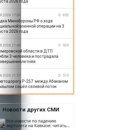
уста 2026 года
8.2026 17:03
0
652
дка Минобороны РФ о ходе
циальной военной операции на 3
уста 2026 года
8.2026 21:43
0
535
емеровской области в ДТП
ибли 3 человека и пострадала
овершеннолетняя
8.2026 21:37
0
513
автодорогу Р-257 между Абаканом
ызылом сошёл селевой поток
Новости других СМИ
Все новости по падению
вертолета на Кавказе: читать