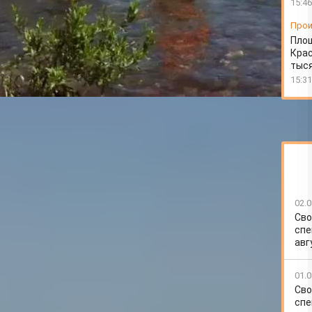
15:46
Прои
Пло
Крас
тыся
15:31
02.0
Сво
спе
авг
01.0
Сво
спе