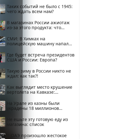
здесь
Таких событий не было с 1945:
чего ждать всем нам?
В магазинах России ажиотаж
из-за этого продукта: что
купить?
СМИ: В Химках на
полицейскую машину напали
и подожгли.
Где будет встреча президентов
США и России: Европа?
Такую зиму в России никто не
ждал: как так?!
Как выглядит место крушение
вертолета на Кавказе:
смотреть
На Урале из казны были
украдены 18 миллионов
рублей
Не ешьте эту готовую еду из
магазина: список
В ОАЭ произошло жестокое