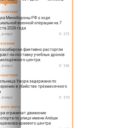
сшествия
ка Минобороны РФ о ходе
иальной военной операции на 7
ста 2026 года
, вчера
0
372
зование
сосибирске фиктивно расторгли
ракт на поставку учебных дронов
 молодёжного центра
, вчера
0
242
сшествия
ельница Ужура задержана по
зрению в убийстве трёхмесячного
а
, вчера
0
210
-вело-мото
ра ограничат движение
спорта по улице имени Алёши
шенкова краевого центра