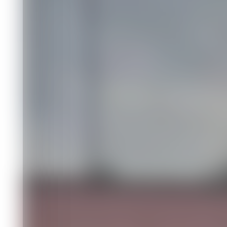
лесосибирской
контрабанду л
Происшествия
06.07.2026 10:33
430
1