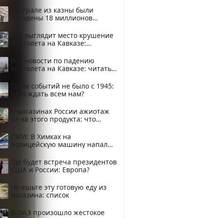
На Урале из казны были
украдены 18 миллионов
рублей
Как выглядит место крушение
вертолета на Кавказе:
смотреть
Все новости по падению
вертолета на Кавказе: читать
здесь
Таких событий не было с 1945:
чего ждать всем нам?
В магазинах России ажиотаж
из-за этого продукта: что
купить?
СМИ: В Химках на
полицейскую машину напали
и подожгли.
Где будет встреча президентов
США и России: Европа?
Не ешьте эту готовую еду из
магазина: список
В ОАЭ произошло жестокое