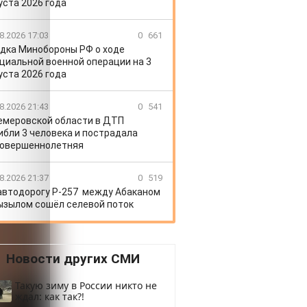
уста 2026 года
8.2026 17:03
0
661
дка Минобороны РФ о ходе
циальной военной операции на 3
уста 2026 года
8.2026 21:43
0
541
емеровской области в ДТП
ибли 3 человека и пострадала
овершеннолетняя
8.2026 21:37
0
519
автодорогу Р-257 между Абаканом
ызылом сошёл селевой поток
Новости других СМИ
Такую зиму в России никто не
ждал: как так?!