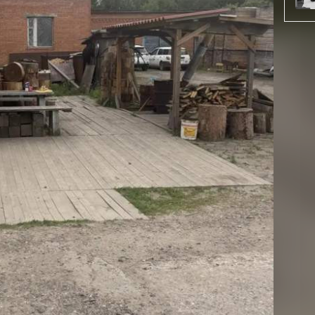
 действовала схема незаконного вывоза лесоматериалов
анизации вступила в сговор с гражданином КНР,
ельностью предприятия и подыскивал покупателей за
тали древесину без документов, подтверждающих её