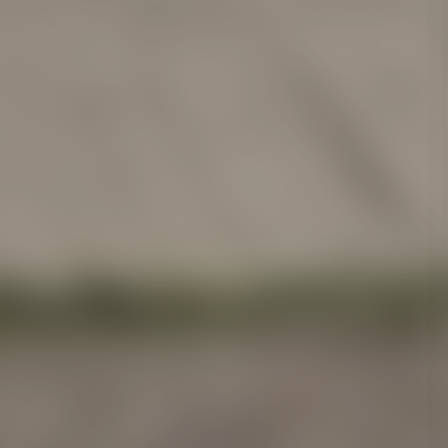
ели ведут поиски семьи, пропавшей во время сплава
их получил 3 года условно и штраф 800 тысяч рублей
их накануне мужчину, женщину и ребёнка
м крае потушили 6 пожаров, погибших и травмированных
ала иностранцам родительские права за 30 тысяч
тарии
(1)