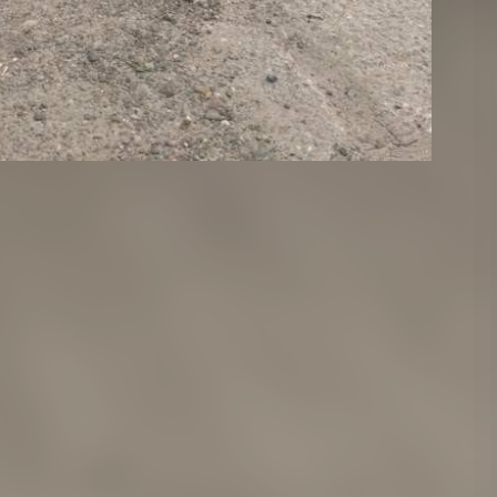
ывали её на производственной площадке в
иктивные документы, создавая видимость легального
нно пересекали границу, в ЛесЕГАИС
делки с древесиной, а таможенным представителям
ерными сведениями о поставщиках.
 специалисты по таможенному оформлению готовили
ес отправлялся в Китай через железнодорожный пункт
конно вывезено не менее 1,1 тысячи кубометров
,6 миллиона рублей.
ору лесопромышленной компании обвинение в
есурсов группой лиц по предварительному сговору в
 о том, что она лишь оформляла документы и не
е нашла. Напротив, по данным следствия, уже после
а пыталась склонить свидетеля к даче выгодных ей
оторого следствие считает фактическим
международный розыск.
й районный суд Красноярска.