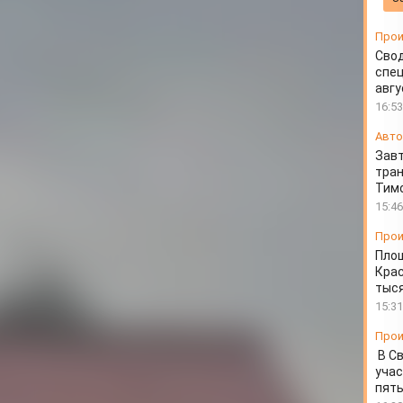
 компании за
Прои
еса
Свод
спец
авгу
16:53
Авто
Завт
тран
Тимо
15:46
Прои
Пло
Крас
тыся
15:31
Прои
В С
учас
пять