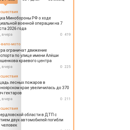
сшествия
ка Минобороны РФ о ходе
иальной военной операции на 7
ста 2026 года
, вчера
0
419
-вело-мото
ра ограничат движение
спорта по улице имени Алёши
шенкова краевого центра
, вчера
0
225
сшествия
щадь лесных пожаров в
ноярском крае увеличилась до 370
ч гектаров
, вчера
0
211
сшествия
вердловской области в ДТП с
тием двух автомобилей погибли
 человек