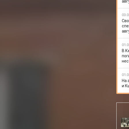
авг
03.0
Сво
спе
авг
01.0
В К
пог
нес
01.0
На 
и К