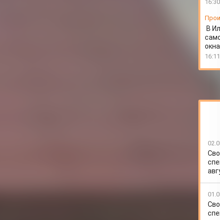
16:30
Прои
В И
сам
окна
16:11
02.0
Сво
спе
авг
01.0
Сво
спе