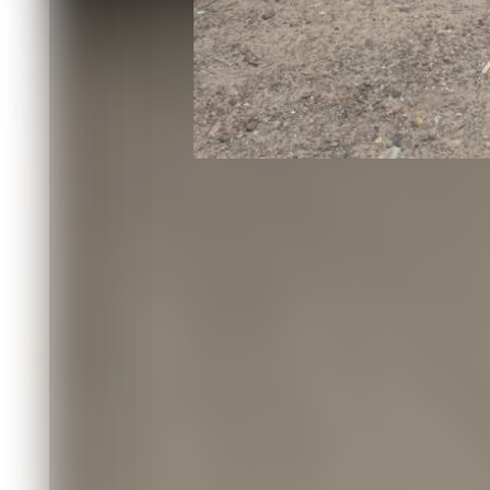
законное происхождение, перерабат
Лесосибирске, а затем оформляли ф
происхождения продукции.
Чтобы пиломатериалы беспрепятстве
регистрировались несуществующие с
передавались документы с недостов
Не подозревая о преступной схеме,
декларации, на основании которых л
пропуска «Забайкальск».
В результате за пределы страны неза
пиломатериалов общей стоимостью 7
Прокуратура края утвердила директ
контрабанде стратегически важных р
крупном размере.
Вину обвиняемая не признала. Версия
принимала решений, подтверждения н
возбуждения уголовного дела женщин
показаний, однако получила отказ.
Второй фигурант - гражданин КНР, к
организатором схемы, - объявлен в 
Уголовное дело рассмотрит Кировски
Читайте также