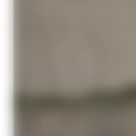
08.08 15:16
Зеленогорские полицейские и спасат
по Кану
08.08 11:40
Житель Абакана за убийство двух лос
08.08 10:42
Спасатели ищут на реке Кан пропавш
08.08 09:38
В пятницу, 7 августа, в Красноярско
нет
07.08 18:20
В Канске мать семерых детей продав
рублей
Комментировать
Читать все коммен