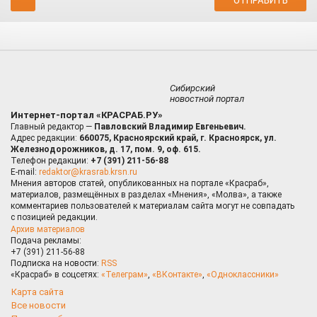
Сибирский
новостной портал
Интернет-портал «КРАСРАБ.РУ»
Главный редактор —
Павловский Владимир Евгеньевич.
Адрес редакции:
660075, Красноярский край, г. Красноярск, ул.
Железнодорожников, д. 17, пом. 9, оф. 615.
Телефон редакции:
+7 (391) 211-56-88
E-mail:
redaktor@krasrab.krsn.ru
Мнения авторов статей, опубликованных на портале «Красраб»,
материалов, размещённых в разделах «Мнения», «Молва», а также
комментариев пользователей к материалам сайта могут не совпадать
с позицией редакции.
Архив материалов
Подача рекламы:
+7 (391) 211-56-88
Подписка на новости:
RSS
«Красраб» в соцсетях:
«Телеграм»
,
«ВКонтакте»
,
«Одноклассники»
Карта сайта
Все новости