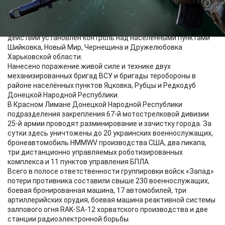
Подразделения группировки войск «Запад» заняли более
выгодные рубежи и позиции. В результате решительных
действий установлен контроль над населёнными пунктами
Шийковка, Новый Мир, Чернещина и Дружелюбовка
Харьковской области.
Нанесено поражение живой силе и технике двух
механизированных бригад ВСУ и бригады теробороны в
районе населённых пунктов Яцковка, Рубцы и Редкодуб
Донецкой Народной Республики.
В Красном Лимане Донецкой Народной Республики
подразделения закрепления 67-й мотострелковой дивизии
25-й армии проводят разминирование и зачистку города. За
сутки здесь уничтожены до 20 украинских военнослужащих,
бронеавтомобиль HMMWV производства США, два пикапа,
три дистанционно управляемых роботизированных
комплекса и 11 пунктов управления БПЛА.
Всего в полосе ответственности группировки войск «Запад»
потери противника составили свыше 230 военнослужащих,
боевая бронированная машина, 17 автомобилей, три
артиллерийских орудия, боевая машина реактивной системы
залпового огня RAK-SA-12 хорватского производства и две
станции радиоэлектронной борьбы.