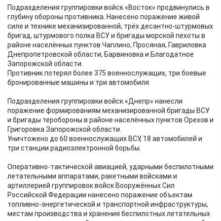
Подразделения группировки войск «Восток» продвинулись в
глубину обороны противника. Нанесено поражение живой
силе и технике механизированной, трёх десантно-штурмовых
бригад, штурмового полка ВСУ и бригады морской пехоты в
районе населённых пунктов Чаплино, Просяная, Гавриловка
Днепропетровской области, Барвиновка и Благодатное
Запорожской области.
Противник потерял более 375 военнослужащих, три боевые
бронированные машины и три автомобиля.
Подразделения группировки войск «Днепр» нанесли
поражение формированиям механизированной бригады ВСУ
и бригады теробороны в районе населённых пунктов Орехов и
Григоровка Запорожской области.
Уничтожено до 60 военнослужащих ВСУ, 18 автомобилей и
три станции радиоэлектронной борьбы.
Оперативно-тактической авиацией, ударными беспилотными
летательными аппаратами, ракетными войсками и
артиллерией группировок войск Вооружённых Сил
Российской Федерации нанесено поражение объектам
топливно-энергетической и транспортной инфраструктуры,
местам производства и хранения беспилотных летательных