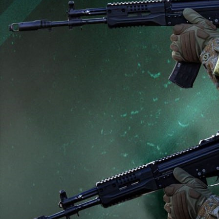
Происшествия
04.07.2026 21:50
786
Фото:
Минобороны России
Подразделения группировки войск «Север» улучшили
тактическое положение. Нанесено поражение живой силе и
технике механизированной бригады ВСУ и бригады
теробороны в районе населённых пунктов Глухов и Хотень
Сумской области.
В Харьковской области нанесено поражение формированиям
мотопехотной бригады ВСУ и бригады теробороны в районе
населённых пунктов Ольховатка и Лютовка.
ВСУ потеряли более 205 военнослужащих, 16 автомобилей и
орудие полевой артиллерии.