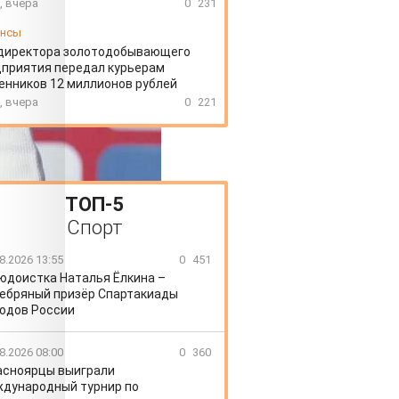
, вчера
0
231
ансы
директора золотодобывающего
приятия передал курьерам
нников 12 миллионов рублей
, вчера
0
221
ТОП-5
Спорт
8.2026 13:55
0
451
юдоистка Наталья Ёлкина –
ебряный призёр Спартакиады
одов России
8.2026 08:00
0
360
асноярцы выиграли
дународный турнир по