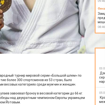
09:46
Фин
Зам
пред
моше
08:46
03.0
Дз
народный турнир мировой серии «Большой шлем» по
сер
тие более 300 спортсменов из 53 стран, было
нар
еми весовых категориях среди мужчин и женщин.
05.0
аев завоевал бронзу в весовой категории до 66 кг.
Кр
обеды над двукратным чемпионом Европы украинцем
меж
ном Йотовым.