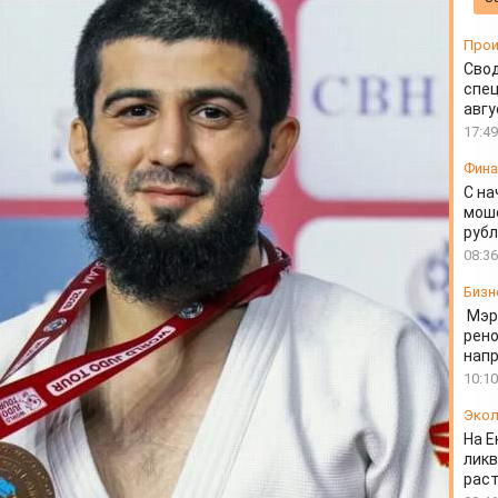
Прои
Свод
спец
авгу
17:49
Фин
С на
моше
руб
08:36
Бизн
Мэр
рено
напр
10:10
Экол
На Е
ликв
раст