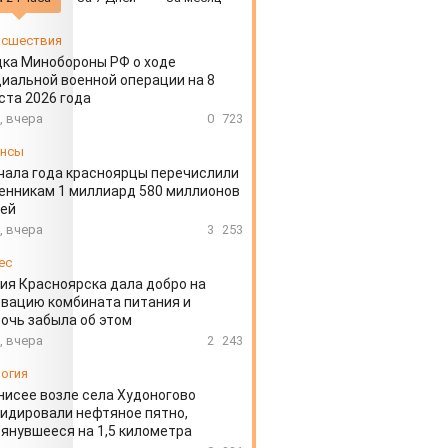
сшествия
ка Минобороны РФ о ходе
иальной военной операции на 8
ста 2026 года
, вчера
0
723
ансы
чала года красноярцы перечислили
нникам 1 миллиард 580 миллионов
лей
, вчера
3
253
ес
ия Красноярска дала добро на
вацию комбината питания и
очь забыла об этом
, вчера
2
243
огия
нисее возле села Худоногово
идировали нефтяное пятно,
янувшееся на 1,5 километра