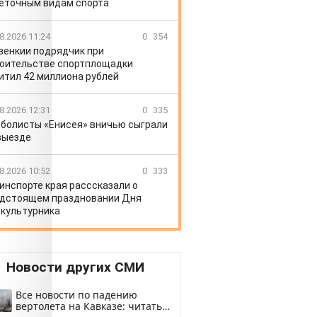
еточным видам спорта
8.2026 11:24
0
354
венкии подрядчик при
оительстве спортплощадки
итил 42 миллиона рублей
8.2026 12:31
0
335
болисты «Енисея» вничью сыграли
выезде
8.2026 10:52
0
333
инспорте края расссказали о
дстоящем праздновании Дня
культурника
Новости других СМИ
Все новости по падению
вертолета на Кавказе: читать