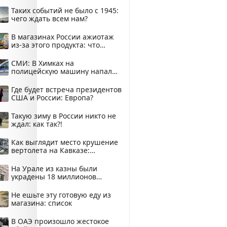
здесь
Таких событий не было с 1945:
чего ждать всем нам?
В магазинах России ажиотаж
из-за этого продукта: что
купить?
СМИ: В Химках на
полицейскую машину напали
и подожгли.
Где будет встреча президентов
США и России: Европа?
Такую зиму в России никто не
ждал: как так?!
Как выглядит место крушение
вертолета на Кавказе:
смотреть
На Урале из казны были
украдены 18 миллионов
рублей
Не ешьте эту готовую еду из
магазина: список
В ОАЭ произошло жестокое