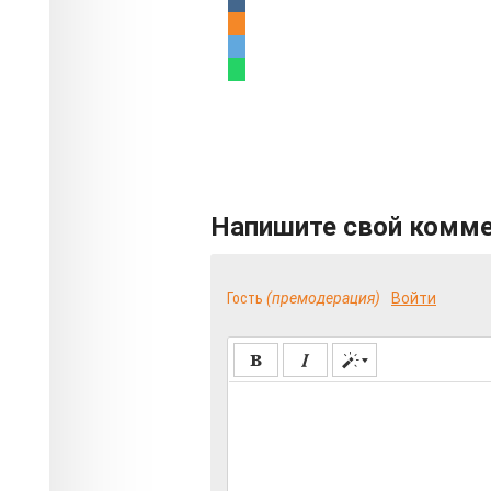
Напишите свой комм
Гость
(премодерация)
Войти