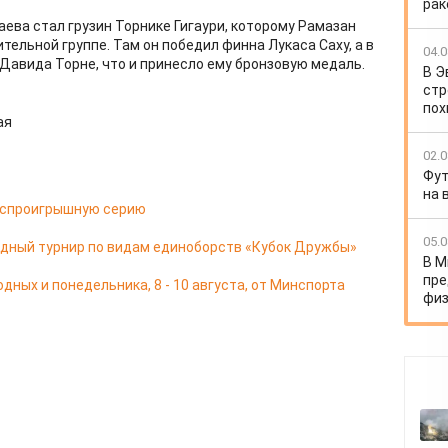
рак
ева стал грузин Торнике Гигаури, которому Рамазан
тельной группе. Там он победил финна Лукаса Саху, а в
04.0
Давида Торне, что и принесло ему бронзовую медаль.
В Э
стр
пох
ая
02.0
Фут
на 
еспроигрышную серию
05.0
дный турнир по видам единоборств «Кубок Дружбы»
В М
пре
ных и понедельника, 8 - 10 августа, от Минспорта
физ