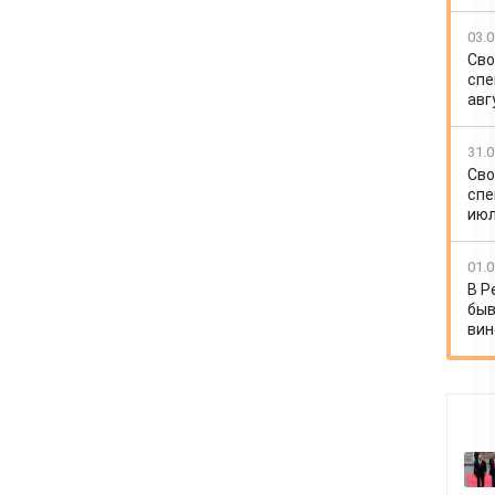
03.0
Сво
спе
авг
31.0
Сво
спе
июл
01.0
В Р
быв
вин