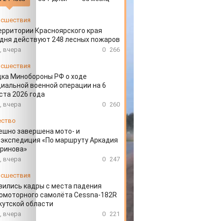
сшествия
ерритории Красноярского края
дня действуют 248 лесных пожаров
, вчера
0
266
сшествия
ка Минобороны РФ о ходе
иальной военной операции на 6
ста 2026 года
, вчера
0
260
ество
ешно завершена мото- и
экспедиция «По маршруту Аркадия
аринова»
, вчера
0
247
сшествия
вились кадры с места падения
омоторного самолёта Cessna-182R
кутской области
, вчера
0
221