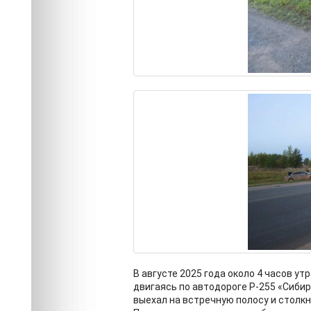
В августе 2025 года около 4 часов у
двигаясь по автодороге Р-255 «Сибир
выехал на встречную полосу и столк