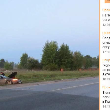
томобиля, получил
Прои
На т
сего
12:26
Прои
Свод
спец
авгу
17:56
Общ
Усп
авто
Туг
10:43
Прои
Поя
легк
в Ир
14:43