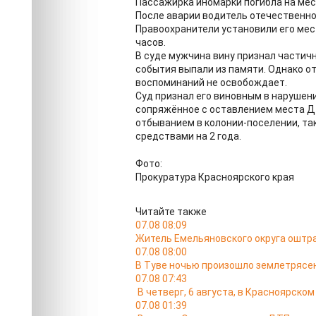
Пассажирка иномарки погибла на мес
После аварии водитель отечественно
Правоохранители установили его мес
часов.
В суде мужчина вину признал частич
события выпали из памяти. Однако о
воспоминаний не освобождает.
Суд признал его виновным в нарушен
сопряжённое с оставлением места ДТ
отбыванием в колонии-поселении, та
средствами на 2 года.
Фото:
Прокуратура Красноярского края
Читайте также
07.08 08:09
Житель Емельяновского округа оштра
07.08 08:00
В Туве ночью произошло землетрясен
07.08 07:43
В четверг, 6 августа, в Красноярско
07.08 01:39