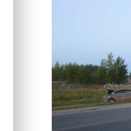
встречного ав
срок
Происшествия
12.05.2026 18:55
787