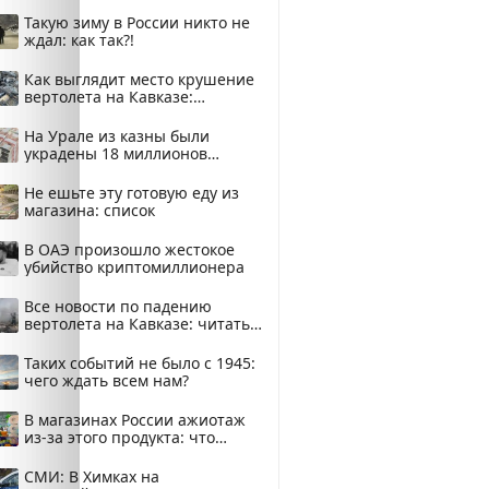
Такую зиму в России никто не
ждал: как так?!
Как выглядит место крушение
вертолета на Кавказе:
смотреть
На Урале из казны были
украдены 18 миллионов
рублей
Не ешьте эту готовую еду из
магазина: список
В ОАЭ произошло жестокое
убийство криптомиллионера
Все новости по падению
вертолета на Кавказе: читать
здесь
Таких событий не было с 1945:
чего ждать всем нам?
В магазинах России ажиотаж
из-за этого продукта: что
купить?
СМИ: В Химках на