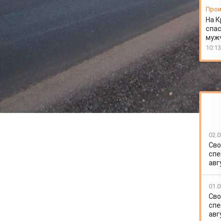
Прои
На К
спас
муж
10:13
02.0
Сво
спе
авг
01.0
Сво
спе
авг