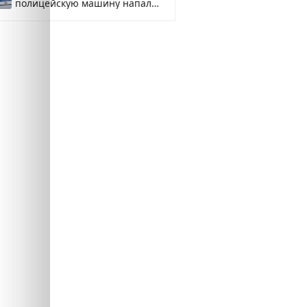
полицейскую машину напали
и подожгли.