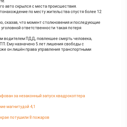
те.
го авто скрылся с места происшествия.
тонахождение по месту жительства спустя более 12
но, сказав, что момент столкновения и последующие
т уголовной ответственности такая потеря
ии водителем ПДД, повлекшее смерть человека,
П. Ему назначено 5 лет лишения свободы с
кже он лишён права управления транспортными
фован за незаконный запуск квадрокоптера
ие магнитудой 4,1
м крае потушили 8 пожаров