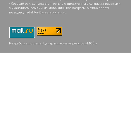
«Красраб.ру», допускается только с письменного согласия редакции
с указанием ссылки на источник. Все вопросы можно задать
по адресу
redaktor@krasrab.krsn.ru
.
Разработка портала:
Центр интернет-проектов «МОЁ!»