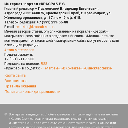
Интернет-портал «КРАСРАБ.РУ»
Главный редактор —
Павловский Владимир Евгеньевич.
Адрес редакции:
660075, Красноярский край, г. Красноярск, ул.
Железнодорожников, д. 17, пом. 9, оф. 615.
Телефон редакции:
+7 (391) 211-56-88
E-mail:
redaktor@krasrab.krsn.ru
Мнения авторов статей, опубликованных на портале «Красраб»,
материалов, размещённых в разделах «Мнения», «Молва», а также
комментариев пользователей к материалам сайта могут не совпадать
с позицией редакции.
Архив материалов
Подача рекламы:
+7 (391) 211-56-88
Подписка на новости:
RSS
«Красраб» в соцсетях:
«Телеграм»
,
«ВКонтакте»
,
«Одноклассники»
Карта сайта
Все новости
Правила общения
Политика конфиденциальности
Все права защищены. Любые материалы, размещённые на портале
«Красраб.ру» сотрудниками редакции, нештатными авторами
и читателями, являются объектами авторского права. Полное или
частичное использование материалов, размещённых на портале