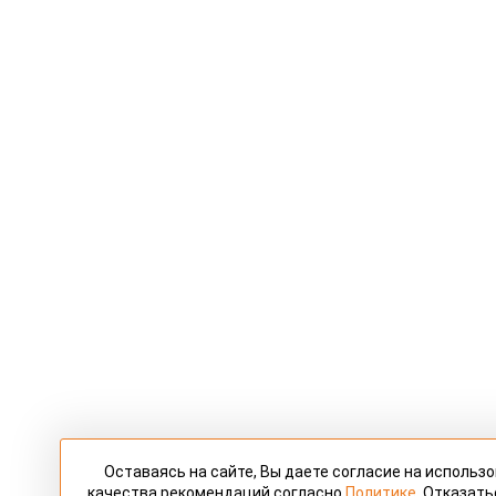
Оставаясь на сайте, Вы даете согласие на использ
качества рекомендаций согласно
Политике
. Отказать