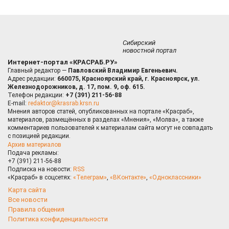
Сибирский
новостной портал
Интернет-портал «КРАСРАБ.РУ»
Главный редактор —
Павловский Владимир Евгеньевич.
Адрес редакции:
660075, Красноярский край, г. Красноярск, ул.
Железнодорожников, д. 17, пом. 9, оф. 615.
Телефон редакции:
+7 (391) 211-56-88
E-mail:
redaktor@krasrab.krsn.ru
Мнения авторов статей, опубликованных на портале «Красраб»,
материалов, размещённых в разделах «Мнения», «Молва», а также
комментариев пользователей к материалам сайта могут не совпадать
с позицией редакции.
Архив материалов
Подача рекламы:
+7 (391) 211-56-88
Подписка на новости:
RSS
«Красраб» в соцсетях:
«Телеграм»
,
«ВКонтакте»
,
«Одноклассники»
Карта сайта
Все новости
Правила общения
Политика конфиденциальности