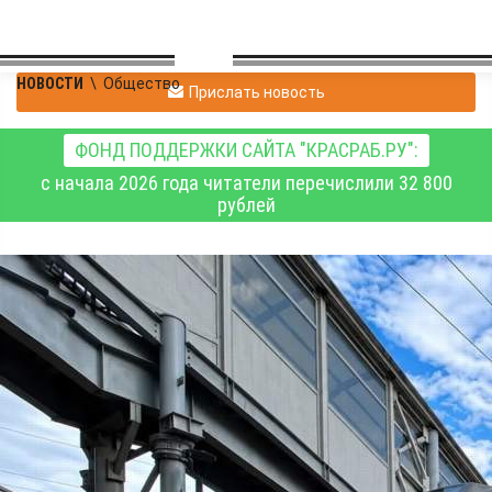
НОВОСТИ
\
Общество
Прислать новость
ФОНД ПОДДЕРЖКИ САЙТА "КРАСРАБ.РУ":
с начала 2026 года читатели перечислили 32 800
рублей
15 июня будет запущен
новый
мультимодальный
маршрут Красноярск -
Ужур