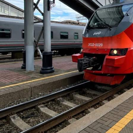
Общество
09.06.2026 08:15
499
Фото:
Краспригород
С 15 июня жители Ужурского округа смогут добираться до
краевого центра по новой транспортной схеме. Маршрут
объединит автобусную перевозку от Ужура до станции
Красная Сопка и электропоезд «Западный экспресс»,
следующий до Красноярска. Главное преимущество -
стыковка рейсов: пассажирам не придётся подолгу ждать
пересадку.