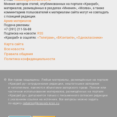
Мнения авторов статей, опубликованных на портале «Красраб»,
материалов, размещённых в разделах «Мнения», «Молва», а также
комментариев пользователей к материалам сайта могут не совпадать
с позицией редакции.
Архив материалов
Подача рекламы:
+7 (391) 211-56-88
Подписка на новости:
RSS
«Красраб» в соцсетях:
«Телеграм»
,
«ВКонтакте»
,
«Одноклассники»
Карта сайта
Все новости
Правила общения
Политика конфиденциальности
Все права защищены. Любые материалы, размещённые на портале
«Красраб.ру» сотрудниками редакции, нештатными авторами
и читателями, являются объектами авторского права. Полное или
частичное использование материалов, размещённых на портале
«Красраб.ру», допускается только с письменного согласия редакции
с указанием ссылки на источник. Все вопросы можно задать
по адресу
redaktor@krasrab.krsn.ru
.