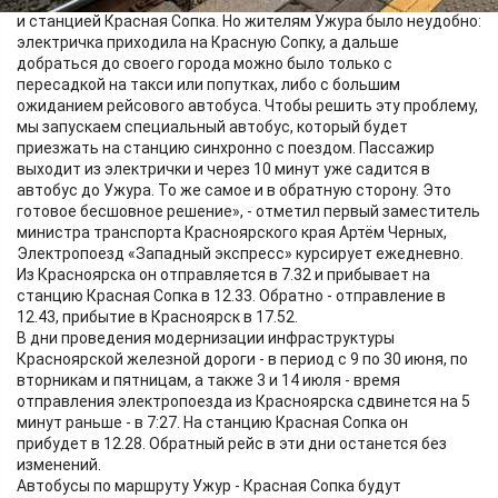
"Западный экспресс" давно курсирует между Красноярском
и станцией Красная Сопка. Но жителям Ужура было неудобно:
электричка приходила на Красную Сопку, а дальше
добраться до своего города можно было только с
пересадкой на такси или попутках, либо с большим
ожиданием рейсового автобуса. Чтобы решить эту проблему,
мы запускаем специальный автобус, который будет
приезжать на станцию синхронно с поездом. Пассажир
выходит из электрички и через 10 минут уже садится в
автобус до Ужура. То же самое и в обратную сторону. Это
готовое бесшовное решение», - отметил первый заместитель
министра транспорта Красноярского края Артём Черных,
Электропоезд «Западный экспресс» курсирует ежедневно.
Из Красноярска он отправляется в 7.32 и прибывает на
станцию Красная Сопка в 12.33. Обратно - отправление в
12.43, прибытие в Красноярск в 17.52.
В дни проведения модернизации инфраструктуры
Красноярской железной дороги - в период с 9 по 30 июня, по
вторникам и пятницам, а также 3 и 14 июля - время
отправления электропоезда из Красноярска сдвинется на 5
минут раньше - в 7:27. На станцию Красная Сопка он
прибудет в 12.28. Обратный рейс в эти дни останется без
изменений.
Автобусы по маршруту Ужур - Красная Сопка будут