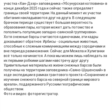
участка «Хан-Дээр» заповедника «Убсунурская котловина» в
конце декабря 2025 года и сейчас также определяет
границы своей территории. На данный момент их участки
обитания накладываются друг на друга. В следующем
брачном периоде существует большая вероятность
образования пары, которая может дать потомство и
пополнить популяцию западно-саянской группировки».
Хотя снежные барсы считаются одиночками, эти кадры
доказывают обратное. Ирбисы - социальные животные,
способные к сложным коммуникациям между сородичами и
вне периода размножения. Сейчас для Межела и Хулиганки
всё только начинается. А пока мы можем лишь наблюдать за
их первыми робкими шагами навстречу друг другу.
Удивительные материалы из жизни снежных барсов были
получены на территории заповедника «Саяно-Шушенский» в
ходе экспедиции в рамках грантового проекта «Сохранение и
изучение снежного барса на северной границе мирового
ареала», поддержанного Русским географическим
обществом.
Фото и видео: фоторегистратор.