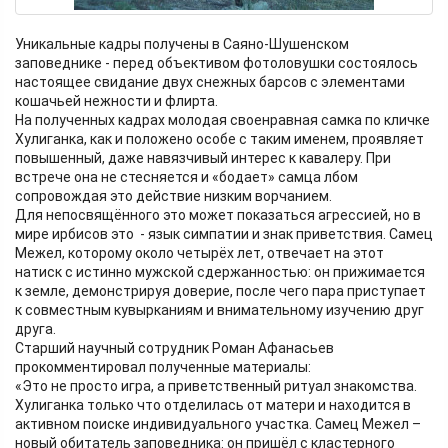
Уникальные кадры получены в Саяно-Шушенском
заповеднике - перед объективом фотоловушки состоялось
настоящее свидание двух снежных барсов с элементами
кошачьей нежности и флирта.
На полученных кадрах молодая своенравная самка по кличке
Хулиганка, как и положено особе с таким именем, проявляет
повышенный, даже навязчивый интерес к кавалеру. При
встрече она не стесняется и «бодает» самца лбом
сопровождая это действие низким ворчанием.
Для непосвящённого это может показаться агрессией, но в
мире ирбисов это - язык симпатии и знак приветствия. Самец
Межел, которому около четырёх лет, отвечает на этот
натиск с истинно мужской сдержанностью: он прижимается
к земле, демонстрируя доверие, после чего пара приступает
к совместным кувырканиям и внимательному изучению друг
друга.
Старший научный сотрудник Роман Афанасьев
прокомментировал полученные материалы:
«Это не просто игра, а приветственный ритуал знакомства.
Хулиганка только что отделилась от матери и находится в
активном поиске индивидуального участка. Самец Межел –
новый обитатель заповедника: он пришёл с кластерного