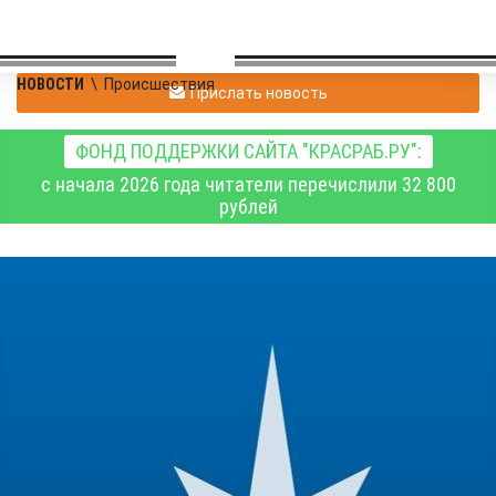
НОВОСТИ
\
Происшествия
Прислать новость
ФОНД ПОДДЕРЖКИ САЙТА "КРАСРАБ.РУ":
с начала 2026 года читатели перечислили 32 800
рублей
В краевом главке МЧС
рассказали о
паводковой обстановка
в Красноярском крае 15
июня