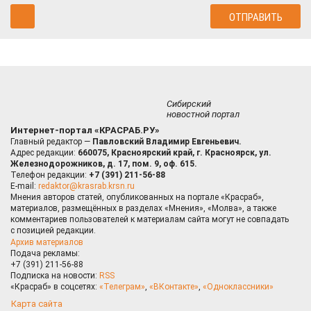
Сибирский
новостной портал
Интернет-портал «КРАСРАБ.РУ»
Главный редактор —
Павловский Владимир Евгеньевич.
Адрес редакции:
660075, Красноярский край, г. Красноярск, ул.
Железнодорожников, д. 17, пом. 9, оф. 615.
Телефон редакции:
+7 (391) 211-56-88
E-mail:
redaktor@krasrab.krsn.ru
Мнения авторов статей, опубликованных на портале «Красраб»,
материалов, размещённых в разделах «Мнения», «Молва», а также
комментариев пользователей к материалам сайта могут не совпадать
с позицией редакции.
Архив материалов
Подача рекламы:
+7 (391) 211-56-88
Подписка на новости:
RSS
«Красраб» в соцсетях:
«Телеграм»
,
«ВКонтакте»
,
«Одноклассники»
Карта сайта