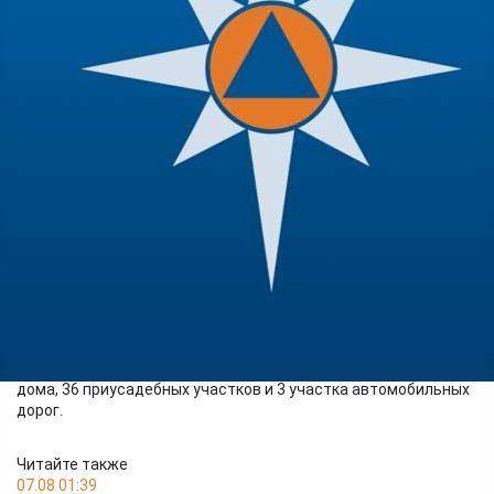
Происшествия
15.06.2026 10:55
295
Сохраняется выход воды на пойму на реке Кебеж – село
Григорьевка, реке Чулым – посёлок Балахта, село Красный
Завод.
Всего на территории края остаются затопленными 3 дачных
дома, 36 приусадебных участков и 3 участка автомобильных
дорог.
Читайте также
07.08 01:39