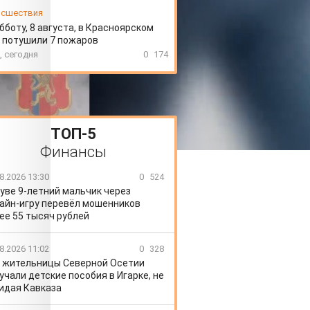
сшествия
бботу, 8 августа, в Красноярском
 потушили 7 пожаров
, сегодня
0
174
ТОП-5
Финансы
8.2026 13:30
0
524
уве 9-летний мальчик через
айн-игру перевёл мошенников
ее 55 тысяч рублей
8.2026 11:02
0
328
 жительницы Северной Осетии
учали детские пособия в Игарке, не
идая Кавказа