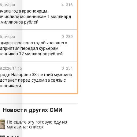
6, вчера
4
316
ачала года красноярцы
ечислили мошенникам 1 миллиард
 миллионов рублей
6, вчера
0
280
директора золотодобывающего
дприятия передал курьерам
енников 12 миллионов рублей
8.2026 14:15
0
254
ороде Назарово 38-летний мужчина
дстанет перед судом за связь с
шенниками
Новости других СМИ
Не ешьте эту готовую еду из
магазина: список