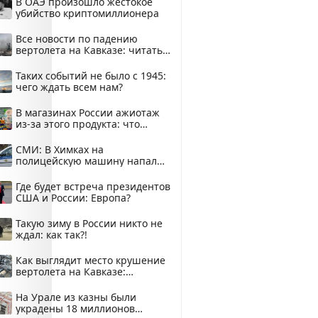
В ОАЭ произошло жестокое
убийство криптомиллионера
Все новости по падению
вертолета на Кавказе: читать
здесь
Таких событий не было с 1945:
чего ждать всем нам?
В магазинах России ажиотаж
из-за этого продукта: что
купить?
СМИ: В Химках на
полицейскую машину напали
и подожгли.
Где будет встреча президентов
США и России: Европа?
Такую зиму в России никто не
ждал: как так?!
Как выглядит место крушение
вертолета на Кавказе:
смотреть
На Урале из казны были
украдены 18 миллионов