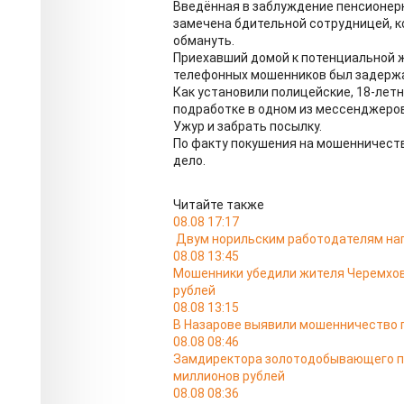
Введённая в заблуждение пенсионерк
замечена бдительной сотрудницей, к
обмануть.
Приехавший домой к потенциальной 
телефонных мошенников был задерж
Как установили полицейские, 18-лет
подработке в одном из мессенджеров
Ужур и забрать посылку.
По факту покушения на мошенничеств
дело.
Читайте также
08.08 17:17
Двум норильским работодателям нап
08.08 13:45
Мошенники убедили жителя Черемхова
рублей
08.08 13:15
В Назарове выявили мошенничество п
08.08 08:46
Замдиректора золотодобывающего п
миллионов рублей
08.08 08:36