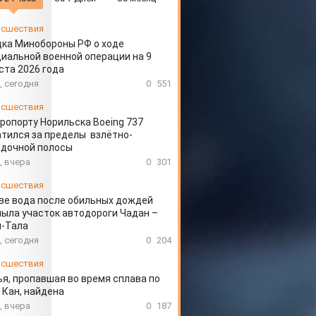
сшествия
ка Минобороны РФ о ходе
иальной военной операции на 9
ста 2026 года
, сегодня
0
551
сшествия
эропорту Норильска Boeing 737
тился за пределы взлётно-
адочной полосы
, вчера
0
301
сшествия
ве вода после обильных дождей
ыла участок автодороги Чадан –
н-Тала
, сегодня
0
204
сшествия
я, пропавшая во время сплава по
 Кан, найдена
, вчера
0
187