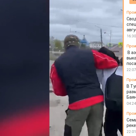
Прои
Свод
спец
авгу
16:30
Прои
В а
выка
пос
22:07
Прои
В Ту
разм
Бая
04:24
Прои
Семь
реке
22:01