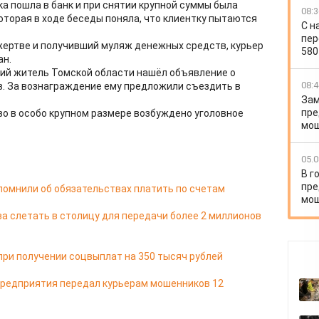
а пошла в банк и при снятии крупной суммы была
08:3
оторая в ходе беседы поняла, что клиентку пытаются
С н
пер
жертве и получивший муляж денежных средств, курьер
580
ан.
ний житель Томской области нашёл объявление о
08:4
. За вознаграждение ему предложили съездить в
Зам
пре
о в особо крупном размере возбуждено уголовное
мош
05.0
В г
пре
омнили об обязательствах платить по счетам
мо
 слетать в столицу для передачи более 2 миллионов
ри получении соцвыплат на 350 тысяч рублей
редприятия передал курьерам мошенников 12