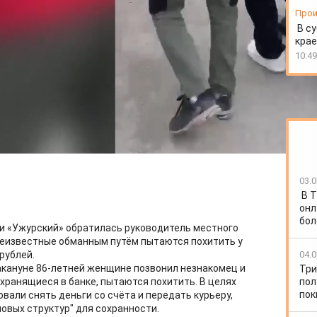
Прои
В су
крае
10:49
03.0
В Т
онл
бол
и «Ужурский» обратилась руководитель местного
неизвестные обманным путём пытаются похитить у
04.0
рублей.
акануне 86-летней женщине позвонил незнакомец и
Три
пол
хранящиеся в банке, пытаются похитить. В целях
пок
али снять деньги со счёта и передать курьеру,
овых структур" для сохранности.