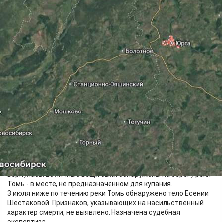
Происшествия
04.07.2026 16:12
490
2 июля в правоохранительные органы поступило сообщение
о безвестном исчезновении в кемеровской Юрге 9-летней
девочки. По данному факту было возбуждено уголовное дело.
Установлено, что днём девочка, передвигаясь на детском
самокате, вышла погулять на детскую игровую площадку,
расположенную вблизи ее дома, а в вечернее время домой не
вернулась. Её личные вещи были обнаружены на берегу реки
Томь - в месте, не предназначенном для купания.
3 июля ниже по течению реки Томь обнаружено тело Есении
Шестаковой. Признаков, указывающих на насильственный
характер смерти, не выявлено. Назначена судебная
экспертиза.