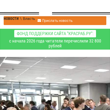
НОВОСТИ
\
Власть
Прислать новость
ФОНД ПОДДЕРЖКИ САЙТА "КРАСРАБ.РУ":
с начала 2026 года читатели перечислили 32 800
рублей
Названа тройка
лидеров партийного
списка "Единой России"
на выборах в ЗС
Красноярского края