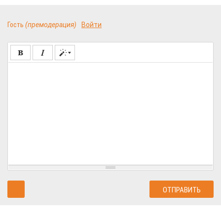
Гость
(премодерация)
Войти