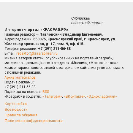
Сибирский
новостной портал
Интернет-портал «КРАСРАБ.РУ»
Главный редактор —
Павловский Владимир Евгеньевич.
Адрес редакции:
660075, Красноярский край, г. Красноярск, ул.
Железнодорожников, д. 17, пом. 9, оф. 615.
Телефон редакции:
+7 (391) 211-56-88
E-mail:
redaktor@krasrab.krsn.ru
Мнения авторов статей, опубликованных на портале «Красраб»,
материалов, размещённых в разделах «Мнения», «Молва», а также
комментариев пользователей к материалам сайта могут не совпадать
с позицией редакции.
Архив материалов
Подача рекламы:
+7 (391) 211-56-88
Подписка на новости:
RSS
«Красраб» в соцсетях:
«Телеграм»
,
«ВКонтакте»
,
«Одноклассники»
Карта сайта
Все новости
Правила общения
Политика конфиденциальности