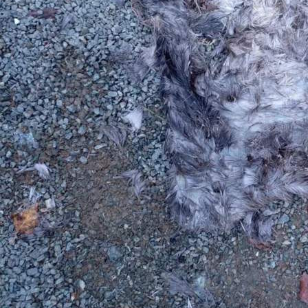
Происшествия
13.06.2026 14:50
328
Фото:
ГУ МВД России по Красноярскому краю
Дознаватели отделения МВД России «Мотыгинское»
завершили расследование уголовного дела в отношении
местного жителя, обвиняемого в незаконной охоте. Мужчина
жестоко расправился с диким животным на особо
охраняемой природной территории.
В сентябре прошлого года в дежурную часть поступило
сообщение об обнаружении шкуры сибирской косули вблизи