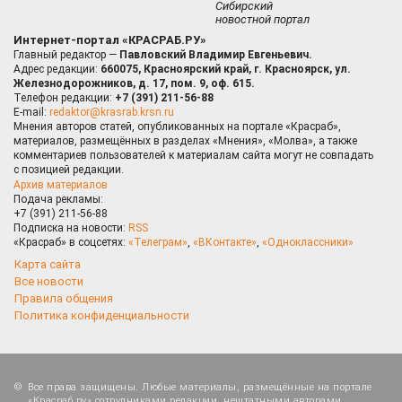
Сибирский
новостной портал
Интернет-портал «КРАСРАБ.РУ»
Главный редактор —
Павловский Владимир Евгеньевич.
Адрес редакции:
660075, Красноярский край, г. Красноярск, ул.
Железнодорожников, д. 17, пом. 9, оф. 615.
Телефон редакции:
+7 (391) 211-56-88
E-mail:
redaktor@krasrab.krsn.ru
Мнения авторов статей, опубликованных на портале «Красраб»,
материалов, размещённых в разделах «Мнения», «Молва», а также
комментариев пользователей к материалам сайта могут не совпадать
с позицией редакции.
Архив материалов
Подача рекламы:
+7 (391) 211-56-88
Подписка на новости:
RSS
«Красраб» в соцсетях:
«Телеграм»
,
«ВКонтакте»
,
«Одноклассники»
Карта сайта
Все новости
Правила общения
Политика конфиденциальности
Все права защищены. Любые материалы, размещённые на портале
«Красраб.ру» сотрудниками редакции, нештатными авторами