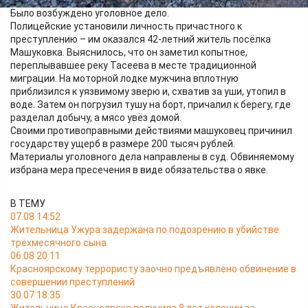
посёлка Машуковка, в границах государственного заказника.
Было возбуждено уголовное дело.
Полицейские установили личность причастного к
преступлению – им оказался 42-летний житель посёлка
Машуковка. Выяснилось, что он заметил копытное,
переплывавшее реку Тасеева в месте традиционной
миграции. На моторной лодке мужчина вплотную
приблизился к уязвимому зверю и, схватив за уши, утопил в
воде. Затем он погрузил тушу на борт, причалил к берегу, где
разделал добычу, а мясо увёз домой.
Своими противоправными действиями машуковец причинил
государству ущерб в размере 200 тысяч рублей.
Материалы уголовного дела направлены в суд. Обвиняемому
избрана мера пресечения в виде обязательства о явке.
В ТЕМУ
07.08 14:52
Жительница Ужура задержана по подозрению в убийстве
трёхмесячного сына
06.08 20:11
Красноярскому террористу заочно предъявлено обвинение в
совершении преступлений
30.07 18:35