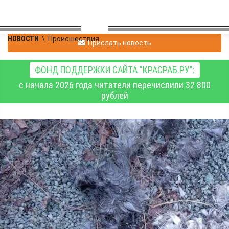
НОВОСТИ
\
Происшествия
Прислать новость
ФОНД ПОДДЕРЖКИ САЙТА "КРАСРАБ.РУ":
с начала 2026 года читатели перечислили 32 800
рублей
Житель Мотыгинского
округа утопил косулю в
реке, а затем разделал
тушу и отвёз мясо
домой