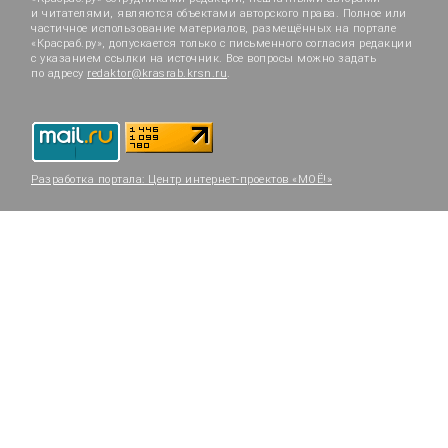
и читателями, являются объектами авторского права. Полное или
частичное использование материалов, размещённых на портале
«Красраб.ру», допускается только с письменного согласия редакции
с указанием ссылки на источник. Все вопросы можно задать
по адресу
redaktor@krasrab.krsn.ru
.
Разработка портала:
Центр интернет-проектов «МОЁ!»