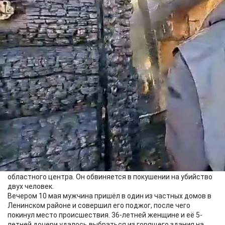
Происшествия
14.05.2026 17:23
341
Фото:
СК Российской Федерации по Новосибирской области
Следственным отделом по Ленинскому району города
Новосибирск следственного управления Следственного
комитета Российской Федерации по Новосибирской области
возбуждено уголовное дело в отношении 43-летнего жителя
областного центра. Он обвиняется в покушении на убийство
двух человек.
Вечером 10 мая мужчина пришёл в один из частных домов в
Ленинском районе и совершил его поджог, после чего
покинул место происшествия. 36-летней женщине и её 5-
летней дочери удалось выбраться из горящего здания на