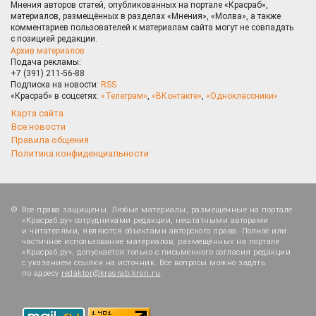
Мнения авторов статей, опубликованных на портале «Красраб»,
материалов, размещённых в разделах «Мнения», «Молва», а также
комментариев пользователей к материалам сайта могут не совпадать
с позицией редакции.
Архив материалов
Подача рекламы:
+7 (391) 211-56-88
Подписка на новости:
RSS
«Красраб» в соцсетях:
«Телеграм»
,
«ВКонтакте»
,
«Одноклассники»
Карта сайта
Все новости
Правила общения
Политика конфиденциальности
Все права защищены. Любые материалы, размещённые на портале
«Красраб.ру» сотрудниками редакции, нештатными авторами
и читателями, являются объектами авторского права. Полное или
частичное использование материалов, размещённых на портале
«Красраб.ру», допускается только с письменного согласия редакции
с указанием ссылки на источник. Все вопросы можно задать
по адресу
redaktor@krasrab.krsn.ru
.