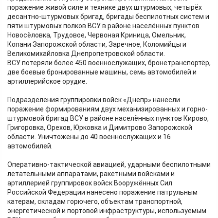
поражение живой силе и технике двух штурмовых, четырёх
десантно-штурмовых бригад, бригады беспилотных систем и
пяти штурмовых полков ВСУ в районе населённых пунктов
Новосёловка, Трудовое, Червоная Криница, Омельник,
Копани Запорожской области, Заречное, Коломийцы и
Великомихайловка Днепропетровской области.
ВСУ потеряли более 450 военнослужащих, бронетранспортёр,
две боевые бронированные машины, семь автомобилей и
артиллерийское орудие.
Подразделения группировки войск «Днепр» нанесли
поражение формированиям двух механизированных и горно-
штурмовой бригад ВСУ в районе населённых пунктов Кирово,
Григоровка, Орехов, Юрковка и Димитрово Запорожской
области. Уничтожены до 40 военнослужащих и 16
автомобилей.
Оперативно-тактической авиацией, ударными беспилотными
летательными аппаратами, ракетными войсками и
артиллерией группировок войск Вооружённых Сил
Российской Федерации нанесено поражение патрульным
катерам, складам горючего, объектам транспортной,
энергетической и портовой инфраструктуры, используемым