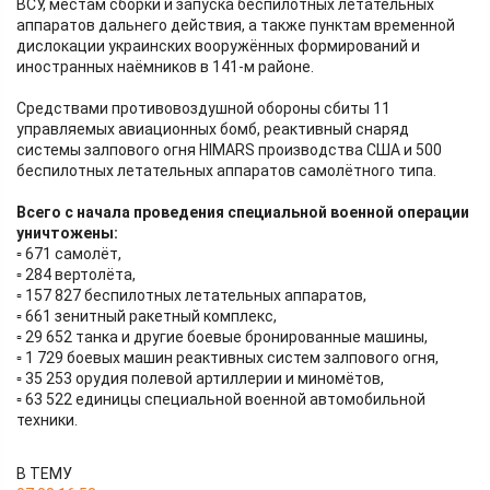
ВСУ, местам сборки и запуска беспилотных летательных
аппаратов дальнего действия, а также пунктам временной
дислокации украинских вооружённых формирований и
иностранных наёмников в 141-м районе.
Средствами противовоздушной обороны сбиты 11
управляемых авиационных бомб, реактивный снаряд
системы залпового огня HIMARS производства США и 500
беспилотных летательных аппаратов самолётного типа.
Всего с начала проведения специальной военной операции
уничтожены:
▫️ 671 самолёт,
▫️ 284 вертолёта,
▫️ 157 827 беспилотных летательных аппаратов,
▫️ 661 зенитный ракетный комплекс,
▫️ 29 652 танка и другие боевые бронированные машины,
▫️ 1 729 боевых машин реактивных систем залпового огня,
▫️ 35 253 орудия полевой артиллерии и миномётов,
▫️ 63 522 единицы специальной военной автомобильной
техники.
В ТЕМУ