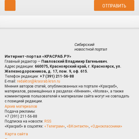
Сибирский
новостной портал
Интернет-портал «КРАСРАБ.РУ»
Главный редактор —
Павловский Владимир Евгеньевич.
Адрес редакции:
660075, Красноярский край, г. Красноярск, ул.
Железнодорожников, д. 17, пом. 9, оф. 615.
Телефон редакции:
+7 (391) 211-56-88
E-mail:
redaktor@krasrab.krsn.ru
Мнения авторов статей, опубликованных на портале «Красраб»,
материалов, размещённых в разделах «Мнения», «Молва», а также
комментариев пользователей к материалам сайта могут не совпадать
с позицией редакции.
Архив материалов
Подача рекламы:
+7 (391) 211-56-88
Подписка на новости:
RSS
«Красраб» в соцсетях:
«Телеграм»
,
«ВКонтакте»
,
«Одноклассники»
Карта сайта