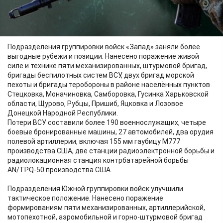
Противник потерял более 210 военнослужащих, танк, 15
автомобилей, две радиолокационные станции обнаружения
воздушных целей и две станции радиоэлектронной борьбы.
Подразделения группировки войск «Запад» заняли более
выгодные рубежи и позиции. Нанесено поражение живой
силе и технике пяти механизированных, штурмовой бригад,
бригады беспилотных систем ВСУ, двух бригад морской
пехоты и бригады теробороны в районе населённых пунктов
Стецковка, Моначиновка, Самборовка, Гусинка Харьковской
области, Щурово, Рубцы, Пришиб, Яцковка и Лозовое
Донецкой Народной Республики.
Потери ВСУ составили более 190 военнослужащих, четыре
боевые бронированные машины, 27 автомобилей, два орудия
полевой артиллерии, включая 155 мм гаубицу М777
производства США, две станции радиоэлектронной борьбы и
радиолокационная станция контрбатарейной борьбы
AN/TPQ-50 производства США.
Подразделения Южной группировки войск улучшили
тактическое положение. Нанесено поражение
формированиям пяти механизированных, артиллерийской,
мотопехотной, аэромобильной и горно-штурмовой бригад