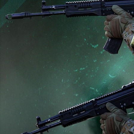
Происшествия
07.06.2026 17:32
1207
Фото:
Минобороны РФ
Подразделения группировки войск «Север» улучшили
тактическое положение. Нанесено поражение живой силе и
технике четырёх механизированных, десантно-штурмовой
бригад ВСУ и четырёх бригад теробороны в районе
населённых пунктов Ворожба, Пигаревка, Бачевск, Осоевка,
Хотень и Мирлоги Сумской области.
В Харьковской области нанесено поражение формированиям
четырёх механизированных бригад ВСУ, бригады теробороны
и бригады нацгвардии в районе населённых пунктов
Барановка, Уды, Избицкое, Одноробовка, Украинское и Липцы.