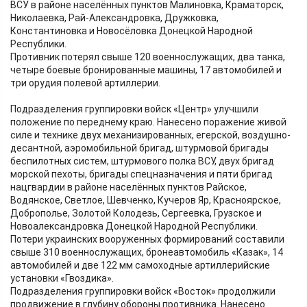
ВСУ в районе населённых пунктов Малиновка, Краматорск,
Николаевка, Рай-Александровка, Дружковка,
Константиновка и Новосёловка Донецкой Народной
Республики.
Противник потерял свыше 120 военнослужащих, два танка,
четыре боевые бронированные машины, 17 автомобилей и
три орудия полевой артиллерии.
Подразделения группировки войск «Центр» улучшили
положение по переднему краю. Нанесено поражение живой
силе и технике двух механизированных, егерской, воздушно-
десантной, аэромобильной бригад, штурмовой бригады
беспилотных систем, штурмового полка ВСУ, двух бригад
морской пехоты, бригады спецназначения и пяти бригад
нацгвардии в районе населённых пунктов Райское,
Водянское, Светлое, Шевченко, Кучеров Яр, Красноярское,
Доброполье, Золотой Колодезь, Сергеевка, Грузское и
Новоалександровка Донецкой Народной Республики.
Потери украинских вооруженных формирований составили
свыше 310 военнослужащих, бронеавтомобиль «Казак», 14
автомобилей и две 122 мм самоходные артиллерийские
установки «Гвоздика».
Подразделения группировки войск «Восток» продолжили
продвижение в глубину обороны противника. Нанесено