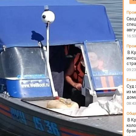
пожара
Прои
Свод
спец
авгу
16:53
Прои
В К
инс
стр
09:23
Бизн
Суд 
из м
дом
08:43
Общ
В К
коло
бра