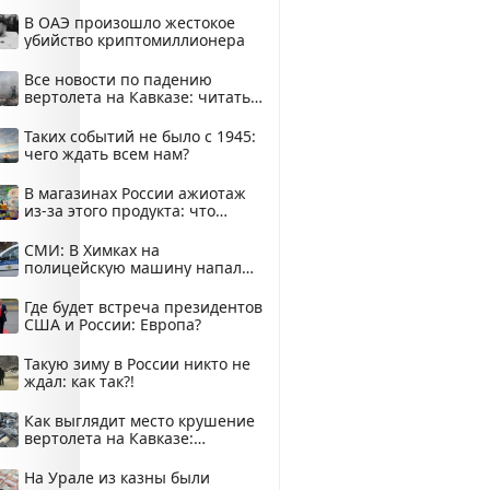
В ОАЭ произошло жестокое
убийство криптомиллионера
Все новости по падению
вертолета на Кавказе: читать
здесь
Таких событий не было с 1945:
чего ждать всем нам?
В магазинах России ажиотаж
из-за этого продукта: что
купить?
СМИ: В Химках на
полицейскую машину напали
и подожгли.
Где будет встреча президентов
США и России: Европа?
Такую зиму в России никто не
ждал: как так?!
Как выглядит место крушение
вертолета на Кавказе:
смотреть
На Урале из казны были