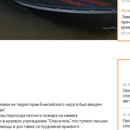
10:35
Прои
Зам
прич
крае
09:14
02.0
Сво
спе
авг
овки на территории Енисейского округа был введён
ах".
01.0
зы перехода лесного пожара на заимку
Сво
 в краевое учреждения "Спасатель" поступило письмо
спе
помощь в доставке сотрудников краевого