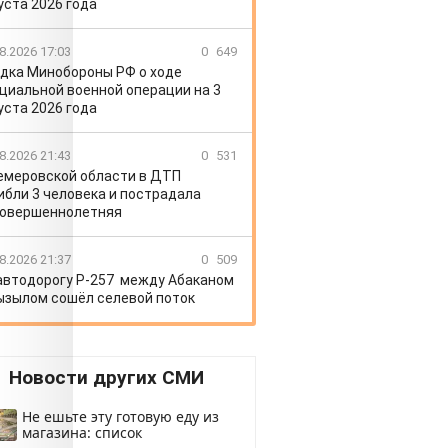
уста 2026 года
8.2026 17:03
0
649
дка Минобороны РФ о ходе
циальной военной операции на 3
уста 2026 года
8.2026 21:43
0
531
емеровской области в ДТП
ибли 3 человека и пострадала
овершеннолетняя
8.2026 21:37
0
509
автодорогу Р-257 между Абаканом
ызылом сошёл селевой поток
Новости других СМИ
Не ешьте эту готовую еду из
магазина: список