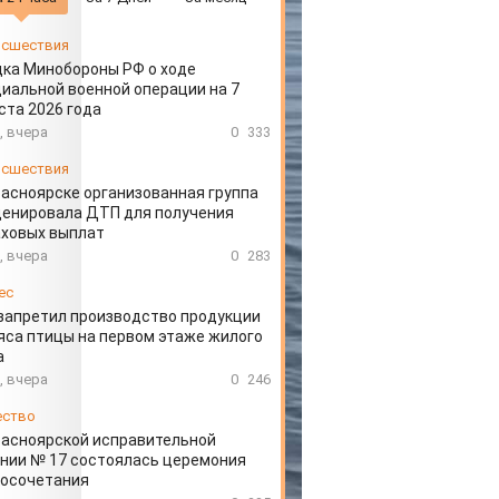
сшествия
ка Минобороны РФ о ходе
иальной военной операции на 7
ста 2026 года
, вчера
0
333
сшествия
расноярске организованная группа
ценировала ДТП для получения
аховых выплат
, вчера
0
283
ес
запретил производство продукции
яса птицы на первом этаже жилого
а
, вчера
0
246
ество
расноярской исправительной
нии № 17 состоялась церемония
косочетания