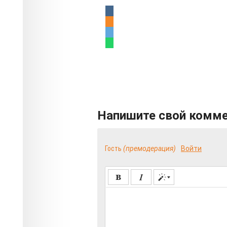
Напишите свой комм
Гость
(премодерация)
Войти