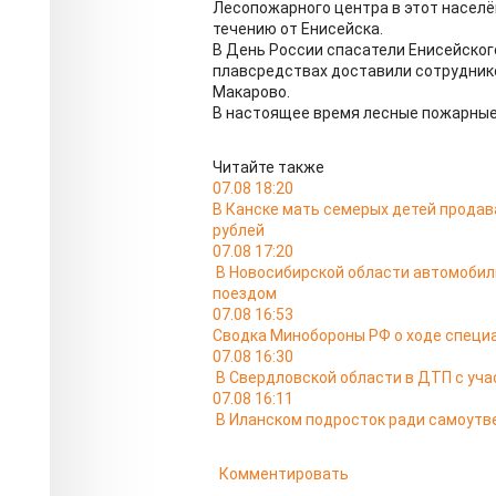
Лесопожарного центра в этот населё
течению от Енисейска.
В День России спасатели Енисейског
плавсредствах доставили сотрудник
Макарово.
В настоящее время лесные пожарные
Читайте также
07.08 18:20
В Канске мать семерых детей продав
рублей
07.08 17:20
В Новосибирской области автомобил
поездом
07.08 16:53
Сводка Минобороны РФ о ходе специа
07.08 16:30
В Свердловской области в ДТП с уча
07.08 16:11
В Иланском подросток ради самоутв
Комментировать