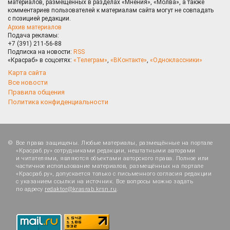
материалов, размещённых в разделах «Мнения», «Молва», а также
комментариев пользователей к материалам сайта могут не совпадать
с позицией редакции.
Архив материалов
Подача рекламы:
+7 (391) 211-56-88
Подписка на новости:
RSS
«Красраб» в соцсетях:
«Телеграм»
,
«ВКонтакте»
,
«Одноклассники»
Карта сайта
Все новости
Правила общения
Политика конфиденциальности
Все права защищены. Любые материалы, размещённые на портале
«Красраб.ру» сотрудниками редакции, нештатными авторами
и читателями, являются объектами авторского права. Полное или
частичное использование материалов, размещённых на портале
«Красраб.ру», допускается только с письменного согласия редакции
с указанием ссылки на источник. Все вопросы можно задать
по адресу
redaktor@krasrab.krsn.ru
.