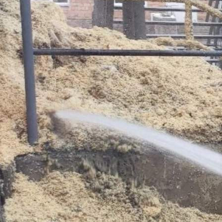
Происшествия
13.06.2026 09:10
520
Тушение пожара в Канске
Спасателям нашлась работа и в Ужуре
Выезд на ликвидацию возгорания мусора