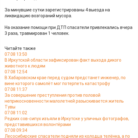
За минувшие сутки зарегистрированы 4 выезда на
ликвидацию возгораний мусора.
На оказание помощи при ДТП спасатели привлекались вчера
3 раза, травмирован 1 человек.
Читайте также
07.08 13:50
В Иркутской области зафиксирован факт выхода дикого
животного к людям
07.08 12:54
В Хабаровском крае перед судом предстанет инженер, по
вине которого самолёт мог потерпеть катастрофу
07.08 11:37
За совершение преступления против половой
неприкосновенности малолетней разыскивается житель
Тувы
07.08 11:02
Редких сов-сипух изъяли в Иркутске у уличных фотографов,
представившихся волонтёрами
07.08 09:34
Лесосибирские спасатели подняли из колодца телёнка, а по