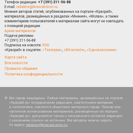
Телефон редакции:
+7 (391) 211-56-88
E-mail:
redaktor@krasrab.krsn.ru
Мнения авторов статей, опубликованных на портале «Красраб»,
материалов, размещённых в разделах «Мнения», «Молва», а также
комментариев пользователей к материалам сайта могут не совпадать
с позицией редакции.
Архив материалов
Подача рекламы:
+7 (391) 211-56-88
Подписка на новости:
RSS
«Красраб» в соцсетях:
«Телеграм»
,
«ВКонтакте»
,
«Одноклассники»
Карта сайта
Все новости
Правила общения
Политика конфиденциальности
Все права защищены. Любые материалы, размещённые на портале
«Красраб.ру» сотрудниками редакции, нештатными авторами
и читателями, являются объектами авторского права. Полное или
частичное использование материалов, размещённых на портале
«Красраб.ру», допускается только с письменного согласия редакции
с указанием ссылки на источник. Все вопросы можно задать
по адресу
redaktor@krasrab.krsn.ru
.