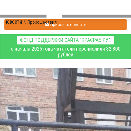
НОВОСТИ
\
Происшествия
Прислать новость
ФОНД ПОДДЕРЖКИ САЙТА "КРАСРАБ.РУ":
с начала 2026 года читатели перечислили 32 800
рублей
В пятницу, 12 июня, в
Красноярском крае
потушили 10 пожаров