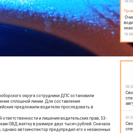
18:35
Прои
Оче
води
ока
16:36
02.0
Сво
овоборского округа сотрудники ДПС остановили
спе
ение сплошной линии. Для составления
авг
ейские предложили водителю проследовать в
01.0
ответственности и лишения водительских прав, 53-
Сво
ам ОВД взятку в размере двух тысяч рублей. Сначала
спе
, однако автоинспектор предупредил его о незаконных