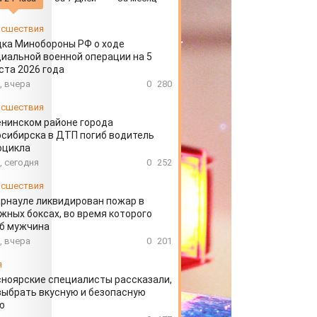
сшествия
ка Минобороны РФ о ходе
иальной военной операции на 5
ста 2026 года
, вчера
0
280
сшествия
енинском районе города
сибирска в ДТП погиб водитель
оцикла
, сегодня
0
252
сшествия
арнауле ликвидирован пожар в
жных боксах, во время которого
иб мужчина
, вчера
0
201
я
ноярские специалисты рассказали,
выбрать вкусную и безопасную
ю