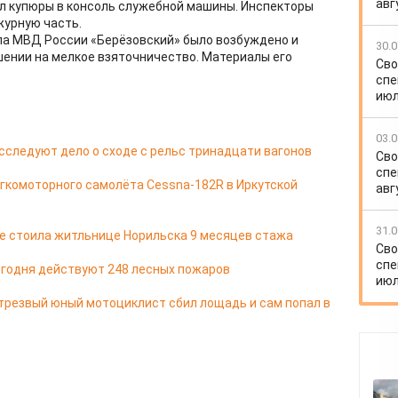
авг
л купюры в консоль служебной машины. Инспекторы
урную часть.
ла МВД России «Берёзовский» было возбуждено и
30.0
шении на мелкое взяточничество. Материалы его
Сво
спе
июл
03.0
сследуют дело о сходе с рельс тринадцати вагонов
Сво
спе
егкомоторного самолёта Cessna-182R в Иркутской
авг
31.0
е стоила житльнице Норильска 9 месяцев стажа
Сво
спе
егодня действуют 248 лесных пожаров
июл
трезвый юный мотоциклист сбил лощадь и сам попал в