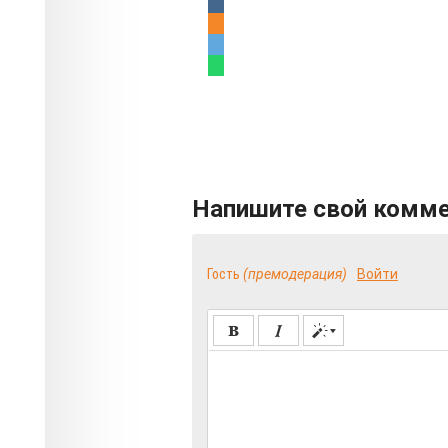
Напишите свой комм
Гость
(премодерация)
Войти