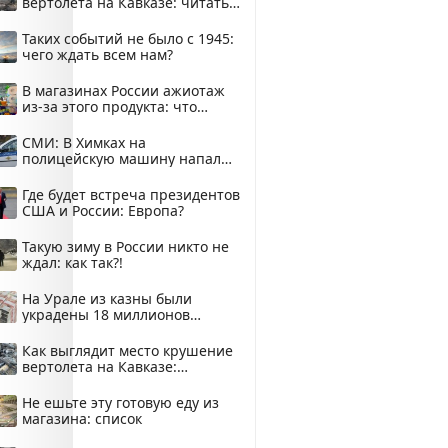
вертолета на Кавказе: читать
здесь
Таких событий не было с 1945:
чего ждать всем нам?
В магазинах России ажиотаж
из-за этого продукта: что
купить?
СМИ: В Химках на
полицейскую машину напали
и подожгли.
Где будет встреча президентов
США и России: Европа?
Такую зиму в России никто не
ждал: как так?!
На Урале из казны были
украдены 18 миллионов
рублей
Как выглядит место крушение
вертолета на Кавказе:
смотреть
Не ешьте эту готовую еду из
магазина: список