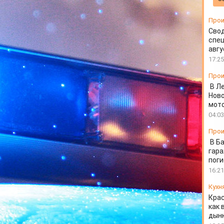
ДПС
Прои
Свод
спец
авгу
17:25
Прои
В Л
Ново
мот
04:03
Прои
В Б
гара
пог
16:21
Кухн
Крас
как 
дын