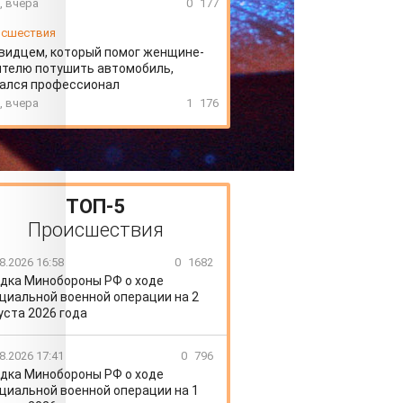
, вчера
0
177
сшествия
видцем, который помог женщине-
телю потушить автомобиль,
зался профессионал
, вчера
1
176
ТОП-5
Происшествия
8.2026 16:58
0
1682
дка Минобороны РФ о ходе
циальной военной операции на 2
уста 2026 года
8.2026 17:41
0
796
дка Минобороны РФ о ходе
циальной военной операции на 1