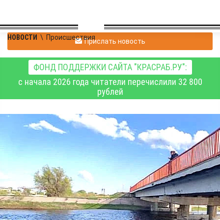
НОВОСТИ
\
Происшествия
Прислать новость
ФОНД ПОДДЕРЖКИ САЙТА "КРАСРАБ.РУ":
с начала 2026 года читатели перечислили 32 800
рублей
Новосибирские
спасатели извлекли
тело погибшего
подростка из реки
Карасук