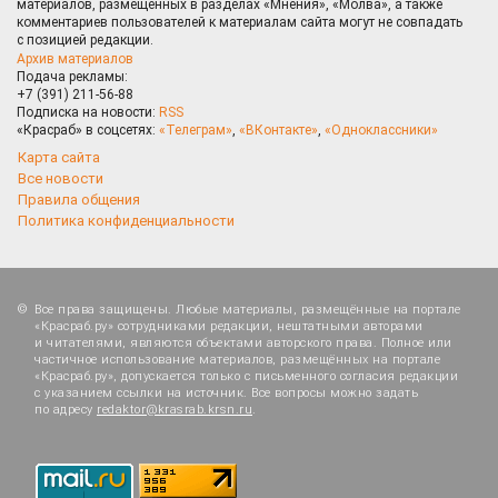
материалов, размещённых в разделах «Мнения», «Молва», а также
комментариев пользователей к материалам сайта могут не совпадать
с позицией редакции.
Архив материалов
Подача рекламы:
+7 (391) 211-56-88
Подписка на новости:
RSS
«Красраб» в соцсетях:
«Телеграм»
,
«ВКонтакте»
,
«Одноклассники»
Карта сайта
Все новости
Правила общения
Политика конфиденциальности
Все права защищены. Любые материалы, размещённые на портале
«Красраб.ру» сотрудниками редакции, нештатными авторами
и читателями, являются объектами авторского права. Полное или
частичное использование материалов, размещённых на портале
«Красраб.ру», допускается только с письменного согласия редакции
с указанием ссылки на источник. Все вопросы можно задать
по адресу
redaktor@krasrab.krsn.ru
.