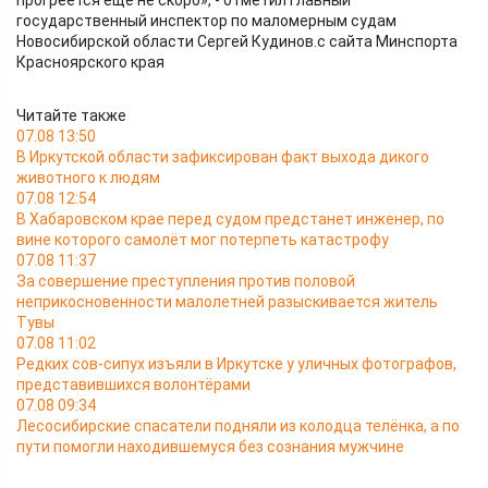
прогреется ещё не скоро», - отметил главный
государственный инспектор по маломерным судам
Новосибирской области Сергей Кудинов.с сайта Минспорта
Красноярского края
Читайте также
07.08 13:50
В Иркутской области зафиксирован факт выхода дикого
животного к людям
07.08 12:54
В Хабаровском крае перед судом предстанет инженер, по
вине которого самолёт мог потерпеть катастрофу
07.08 11:37
За совершение преступления против половой
неприкосновенности малолетней разыскивается житель
Тувы
07.08 11:02
Редких сов-сипух изъяли в Иркутске у уличных фотографов,
представившихся волонтёрами
07.08 09:34
Лесосибирские спасатели подняли из колодца телёнка, а по
пути помогли находившемуся без сознания мужчине