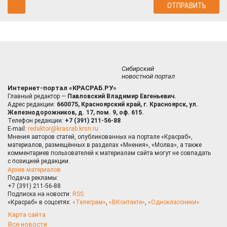
Сибирский
новостной портал
Интернет-портал «КРАСРАБ.РУ»
Главный редактор —
Павловский Владимир Евгеньевич.
Адрес редакции:
660075, Красноярский край, г. Красноярск, ул.
Железнодорожников, д. 17, пом. 9, оф. 615.
Телефон редакции:
+7 (391) 211-56-88
E-mail:
redaktor@krasrab.krsn.ru
Мнения авторов статей, опубликованных на портале «Красраб»,
материалов, размещённых в разделах «Мнения», «Молва», а также
комментариев пользователей к материалам сайта могут не совпадать
с позицией редакции.
Архив материалов
Подача рекламы:
+7 (391) 211-56-88
Подписка на новости:
RSS
«Красраб» в соцсетях:
«Телеграм»
,
«ВКонтакте»
,
«Одноклассники»
Карта сайта
Все новости