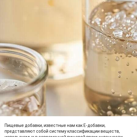
Кухня
12.05.2026 08:09
533
Изображение создано нейросетью
Кандидат технических наук, доцент кафедры товароведения
и экспертизы товаров Института торговли и сферы услуг
СФУ Галина Раисовна Рыбакова расказала о том, из чего на
самом деле состоят пищевые добавки и что делает их
производство контролируемым и безопасным.
Пищевые добавки, известные нам как Е‑добавки,
представляют собой систему классификации веществ,