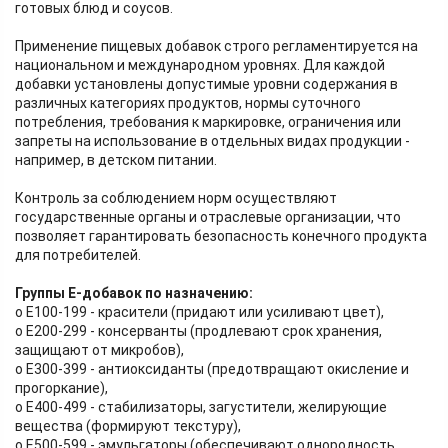
готовых блюд и соусов.
Применение пищевых добавок строго регламентируется на
национальном и международном уровнях. Для каждой
добавки установлены допустимые уровни содержания в
различных категориях продуктов, нормы суточного
потребления, требования к маркировке, ограничения или
запреты на использование в отдельных видах продукции -
например, в детском питании.
Контроль за соблюдением норм осуществляют
государственные органы и отраслевые организации, что
позволяет гарантировать безопасность конечного продукта
для потребителей.
Группы Е‑добавок по назначению:
o Е100-199 - красители (придают или усиливают цвет),
o Е200-299 - консерванты (продлевают срок хранения,
защищают от микробов),
o Е300-399 - антиоксиданты (предотвращают окисление и
прогоркание),
o Е400-499 - стабилизаторы, загустители, желирующие
вещества (формируют текстуру),
o Е500-599 - эмульгаторы (обеспечивают однородность