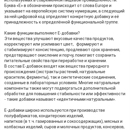
используемых в современной пищевой промышленности.
Буква «Е» в обозначении происходит от слова Europe и
указывает на европейскую систему нумерации, а следующий
за ней цифровой код определяет конкретную добавку и её
принадлежность к определённой функциональной группе.
Какие функции выполняют Е‑добавки?
Эти вещества улучшают вкусовые качества продуктов,
корректируют или усиливают цвет, формируют и
стабилизируют консистенцию, продлевают срок хранения,
предотвращают окисление и порчу, помогают сохранить
питательные свойства при переработке и хранении.
В состав Е-добавок входят как вещества природного
происхождения (экстракты растений, натуральные
красители, ферменты), так и синтетические соединения,
созданные в лабораторных условиях. Многие натуральные
компоненты также могут подвергаться дополнительной
обработке для повышения стабильности или эффективности
- такие добавки называют «идентичными натуральным».
Е‑добавки широко используются при производстве
полуфабрикатов, кондитерских изделий,
напитков (в т. ч. газированных и сокосодержащих), мясных и
колбасных изделий, сыров и молочных продуктов, консервов,