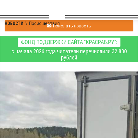
НОВОСТИ
\
Происшествия
Прислать новость
ФОНД ПОДДЕРЖКИ САЙТА "КРАСРАБ.РУ":
с начала 2026 года читатели перечислили 32 800
рублей
Спасатели помогают
жителям населённых
пунктов, отрезанных
паводком от "большой
земли"