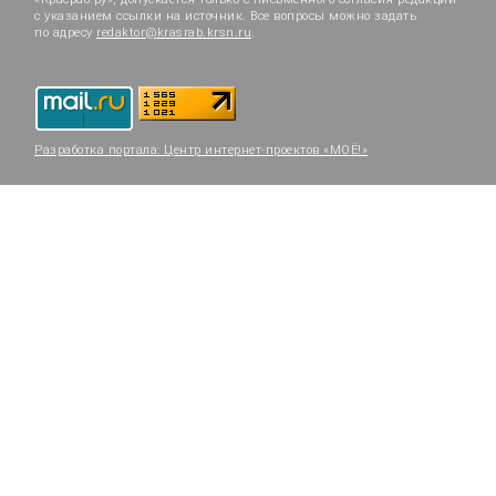
с указанием ссылки на источник. Все вопросы можно задать
по адресу
redaktor@krasrab.krsn.ru
.
Разработка портала:
Центр интернет-проектов «МОЁ!»