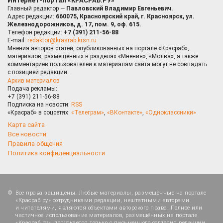
Интернет-портал «КРАСРАБ.РУ»
Главный редактор —
Павловский Владимир Евгеньевич.
Адрес редакции:
660075, Красноярский край, г. Красноярск, ул.
Железнодорожников, д. 17, пом. 9, оф. 615.
Телефон редакции:
+7 (391) 211-56-88
E-mail:
redaktor@krasrab.krsn.ru
Мнения авторов статей, опубликованных на портале «Красраб»,
материалов, размещённых в разделах «Мнения», «Молва», а также
комментариев пользователей к материалам сайта могут не совпадать
с позицией редакции.
Архив материалов
Подача рекламы:
+7 (391) 211-56-88
Подписка на новости:
RSS
«Красраб» в соцсетях:
«Телеграм»
,
«ВКонтакте»
,
«Одноклассники»
Карта сайта
Все новости
Правила общения
Политика конфиденциальности
Все права защищены. Любые материалы, размещённые на портале
«Красраб.ру» сотрудниками редакции, нештатными авторами
и читателями, являются объектами авторского права. Полное или
частичное использование материалов, размещённых на портале
«Красраб.ру», допускается только с письменного согласия редакции