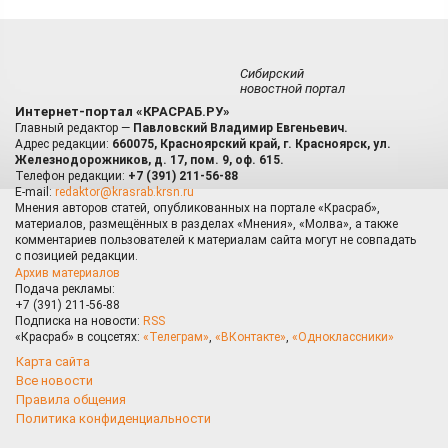
Сибирский
новостной портал
Интернет-портал «КРАСРАБ.РУ»
Главный редактор —
Павловский Владимир Евгеньевич.
Адрес редакции:
660075, Красноярский край, г. Красноярск, ул.
Железнодорожников, д. 17, пом. 9, оф. 615.
Телефон редакции:
+7 (391) 211-56-88
E-mail:
redaktor@krasrab.krsn.ru
Мнения авторов статей, опубликованных на портале «Красраб»,
материалов, размещённых в разделах «Мнения», «Молва», а также
комментариев пользователей к материалам сайта могут не совпадать
с позицией редакции.
Архив материалов
Подача рекламы:
+7 (391) 211-56-88
Подписка на новости:
RSS
«Красраб» в соцсетях:
«Телеграм»
,
«ВКонтакте»
,
«Одноклассники»
Карта сайта
Все новости
Правила общения
Политика конфиденциальности