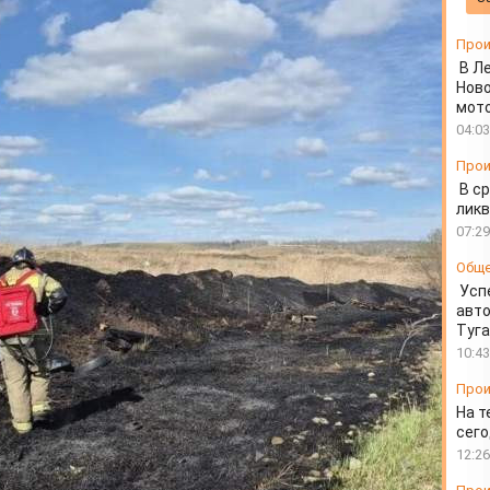
Прои
В Л
Ново
мот
04:03
Прои
В ср
ликв
07:29
Общ
Усп
авто
Туг
10:43
Прои
На т
сего
12:26