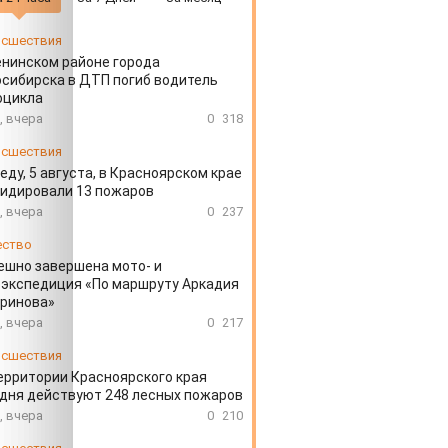
сшествия
енинском районе города
сибирска в ДТП погиб водитель
оцикла
, вчера
0
318
сшествия
еду, 5 августа, в Красноярском крае
идировали 13 пожаров
, вчера
0
237
ество
ешно завершена мото- и
экспедиция «По маршруту Аркадия
аринова»
, вчера
0
217
сшествия
ерритории Красноярского края
дня действуют 248 лесных пожаров
, вчера
0
210