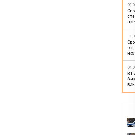
03.0
Сво
спе
авг
31.0
Сво
спе
июл
01.0
В Р
быв
вин