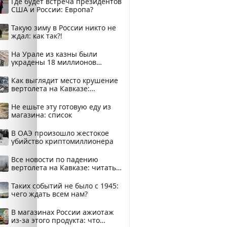
Где будет встреча президентов
США и России: Европа?
Такую зиму в России никто не
ждал: как так?!
На Урале из казны были
украдены 18 миллионов
рублей
Как выглядит место крушение
вертолета на Кавказе:
смотреть
Не ешьте эту готовую еду из
магазина: список
В ОАЭ произошло жестокое
убийство криптомиллионера
Все новости по падению
вертолета на Кавказе: читать
здесь
Таких событий не было с 1945:
чего ждать всем нам?
В магазинах России ажиотаж
из-за этого продукта: что