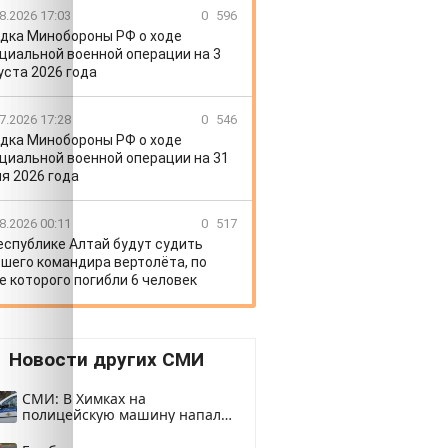
8.2026 17:03
0
596
дка Минобороны РФ о ходе
циальной военной операции на 3
уста 2026 года
7.2026 17:28
0
546
дка Минобороны РФ о ходе
циальной военной операции на 31
я 2026 года
8.2026 00:11
0
517
еспублике Алтай будут судить
шего командира вертолёта, по
е которого погибли 6 человек
Новости других СМИ
СМИ: В Химках на
полицейскую машину напали
и подожгли.