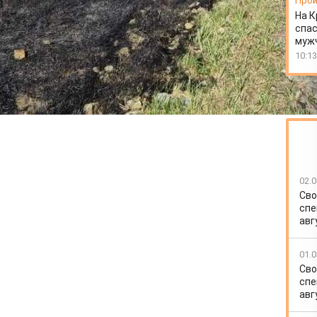
Прои
На К
спас
муж
10:13
02.0
Сво
спе
авг
01.0
Сво
спе
авг