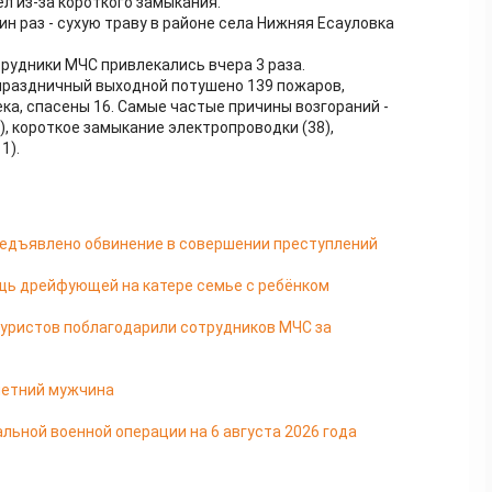
л из-за короткого замыкания.
ин раз - сухую траву в районе села Нижняя Есауловка
удники МЧС привлекались вчера 3 раза.
праздничный выходной потушено 139 пожаров,
ка, спасены 16. Самые частые причины возгораний -
, короткое замыкание электропроводки (38),
1).
редъявлено обвинение в совершении преступлений
щь дрейфующей на катере семье с ребёнком
туристов поблагодарили сотрудников МЧС за
-летний мужчина
льной военной операции на 6 августа 2026 года