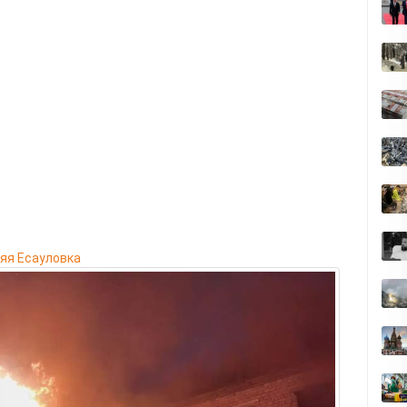
яя Есауловка