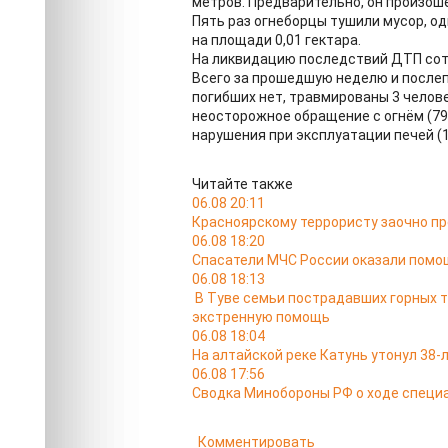
метров. Предварительно, он произошё
Пять раз огнеборцы тушили мусор, од
на площади 0,01 гектара.
На ликвидацию последствий ДТП сотр
Всего за прошедшую неделю и после
погибших нет, травмированы 3 челове
неосторожное обращение с огнём (79)
нарушения при эксплуатации печей (1
Читайте также
06.08 20:11
Красноярскому террористу заочно п
06.08 18:20
Спасатели МЧС России оказали помо
06.08 18:13
В Туве семьи пострадавших горных 
экстренную помощь
06.08 18:04
На алтайской реке Катунь утонул 38
06.08 17:56
Сводка Минобороны РФ о ходе специа
Комментировать