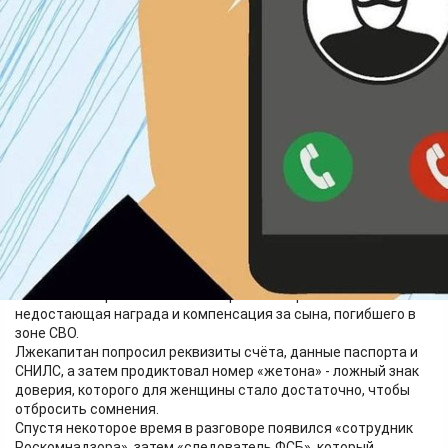
Финансы
11.05.2026 13:25
392
В начале февраля 2026 года пенсионерке из посёлка
Курагино позвонил мужчина, представившийся
заместителем начальника краевого военкомата. Он сообщил,
что якобы по решению Министерства обороны ей положены
недостающая награда и компенсация за сына, погибшего в
зоне СВО.
Лжекапитан попросил реквизиты счёта, данные паспорта и
СНИЛС, а затем продиктовал номер «жетона» - ложный знак
доверия, которого для женщины стало достаточно, чтобы
отбросить сомнения.
Спустя некоторое время в разговоре появился «сотрудник
Роскомнадзора», затем «следователь ФСБ», который