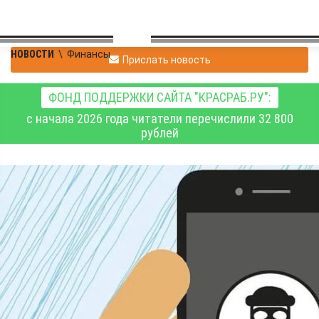
НОВОСТИ
\
Финансы
Прислать новость
ФОНД ПОДДЕРЖКИ САЙТА "КРАСРАБ.РУ":
с начала 2026 года читатели перечислили 32 800
рублей
Жертвами мошенников
стали пенсионерка из
посёлка Курагино и её
внук