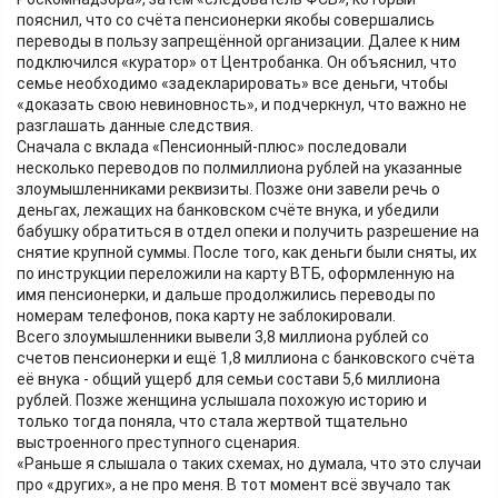
пояснил, что со счёта пенсионерки якобы совершались
переводы в пользу запрещённой организации. Далее к ним
подключился «куратор» от Центробанка. Он объяснил, что
семье необходимо «задекларировать» все деньги, чтобы
«доказать свою невиновность», и подчеркнул, что важно не
разглашать данные следствия.
Сначала с вклада «Пенсионный‑плюс» последовали
несколько переводов по полмиллиона рублей на указанные
злоумышленниками реквизиты. Позже они завели речь о
деньгах, лежащих на банковском счёте внука, и убедили
бабушку обратиться в отдел опеки и получить разрешение на
снятие крупной суммы. После того, как деньги были сняты, их
по инструкции переложили на карту ВТБ, оформленную на
имя пенсионерки, и дальше продолжились переводы по
номерам телефонов, пока карту не заблокировали.
Всего злоумышленники вывели 3,8 миллиона рублей со
счетов пенсионерки и ещё 1,8 миллиона с банковского счёта
её внука - общий ущерб для семьи состави 5,6 миллиона
рублей. Позже женщина услышала похожую историю и
только тогда поняла, что стала жертвой тщательно
выстроенного преступного сценария.
«Раньше я слышала о таких схемах, но думала, что это случаи
про «других», а не про меня. В тот момент всё звучало так