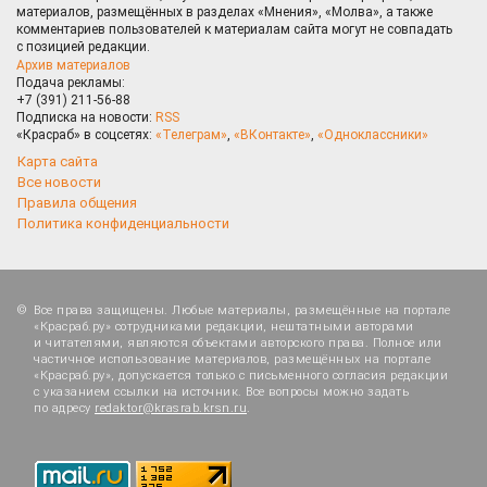
материалов, размещённых в разделах «Мнения», «Молва», а также
комментариев пользователей к материалам сайта могут не совпадать
с позицией редакции.
Архив материалов
Подача рекламы:
+7 (391) 211-56-88
Подписка на новости:
RSS
«Красраб» в соцсетях:
«Телеграм»
,
«ВКонтакте»
,
«Одноклассники»
Карта сайта
Все новости
Правила общения
Политика конфиденциальности
Все права защищены. Любые материалы, размещённые на портале
«Красраб.ру» сотрудниками редакции, нештатными авторами
и читателями, являются объектами авторского права. Полное или
частичное использование материалов, размещённых на портале
«Красраб.ру», допускается только с письменного согласия редакции
с указанием ссылки на источник. Все вопросы можно задать
по адресу
redaktor@krasrab.krsn.ru
.