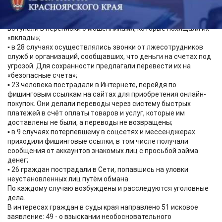
рублей:
▪️11 граждан увидели в Интернете рекламу о дополнительном
заработке, игре на бирже, предложения об инвестировании,
вступали в переписки с мошенниками, которые похищали их
«вклады»;
▪️ в 28 случаях осуществлялись звонки от лжесотрудников
служб и организаций, сообщавших, что деньги на счетах под
угрозой. Для сохранности предлагали перевести их на
«безопасные счета»;
▪️ 23 человека пострадали в Интернете, перейдя по
фишинговым ссылкам на сайтах для приобретения онлайн-
покупок. Они делали переводы через систему быстрых
платежей в счёт оплаты товаров и услуг, которые им
доставлены не были, а переводы не возвращены;
▪️ в 9 случаях потерпевшему в соцсетях и мессенджерах
приходили фишинговые ссылки, в том числе получали
сообщения от аккаунтов знакомых лиц с просьбой займа
денег;
▪️ 26 граждан пострадали в Сети, попавшись на уловки
неустановленных лиц путём обмана.
По каждому случаю возбуждены и расследуются уголовные
дела.
В интересах граждан в суды края направлено 51 исковое
заявление: 49 - о взыскании необосновательного