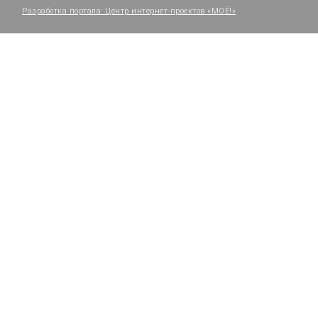
Разработка портала:
Центр интернет-проектов «МОЁ!»