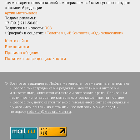
комментариев пользователей к материалам сайта могут не совпадать
с позицией редакции.
Архив материалов
Подача рекламы:
+7 (391) 211-56-88
Подписка на новости:
RSS
«Красраб» в соцсетях:
«Телеграм»
,
«ВКонтакте»
,
«Одноклассники»
Карта сайта
Все новости
Правила общения
Политика конфиденциальности
Все права защищены. Любые материалы, размещённые на портале
«Красраб.ру» сотрудниками редакции, нештатными авторами
и читателями, являются объектами авторского права. Полное или
частичное использование материалов, размещённых на портале
«Красраб.ру», допускается только с письменного согласия редакции
с указанием ссылки на источник. Все вопросы можно задать
по адресу
redaktor@krasrab.krsn.ru
.