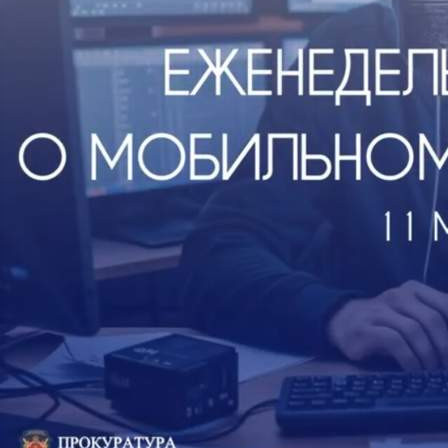
Финансы
11.05.2026 09:05
475
Причинённый красноярцам ущерб, по данным региональной
прокуратуры, составил 855 миллионов рублей.
Раскрыто 495 IT-преступлений. В суды края направлено 277
уголовных дел об интернет-хищениях.
Среди банков, выдавших кредиты клиентам, оформившим
займ под воздействием мошенников, Сбербанк - 13, ВТБ - 1,
Совкомбанк - 3, Альфа-Банк - 2
Только за минувшую неделю у 97 жителей края
дистанционным способом похищено более 53 миллионов