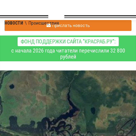
НОВОСТИ
\
Происшествия
Прислать новость
ФОНД ПОДДЕРЖКИ САЙТА "КРАСРАБ.РУ":
с начала 2026 года читатели перечислили 32 800
рублей
В Томской области
затонул катер с
четырьмя
пассажирами, 3
человека не найдены